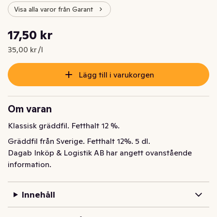
Visa alla varor från Garant
Styckpris: 35,00 kr /l
17,50 kr
Nuvarande pris är: 17,50 kr
35,00 kr /l
Lägg till i varukorgen
Om varan
Klassisk gräddfil. Fetthalt 12 %.
Gräddfil från Sverige. Fetthalt 12%. 5 dl.
Dagab Inköp & Logistik AB har angett ovanstående
information.
Innehåll