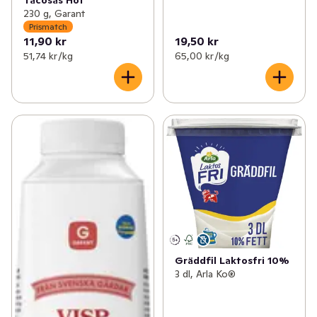
Tacosås Hot
230 g, Garant
Prismatch
11,90 kr
19,50 kr
51,74 kr /kg
65,00 kr /kg
Gräddfil Laktosfri 10%
3 dl, Arla Ko®