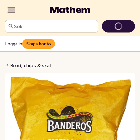
Sök
Logga in
Skapa konto
lla Chips Ost
Bröd, chips & skal