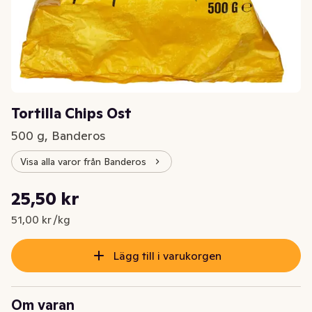
Tortilla Chips Ost
500 g, Banderos
Visa alla varor från Banderos
Styckpris: 51,00 kr /kg
25,50 kr
Nuvarande pris är: 25,50 kr
51,00 kr /kg
Lägg till i varukorgen
Om varan