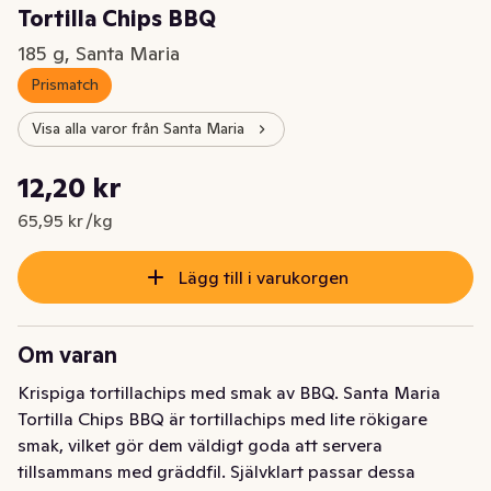
Tortilla Chips BBQ
185 g, Santa Maria
Prismatch
Visa alla varor från Santa Maria
Styckpris: 65,95 kr /kg
12,20 kr
Nuvarande pris är: 12,20 kr
65,95 kr /kg
Lägg till i varukorgen
Om varan
Krispiga tortillachips med smak av BBQ. Santa Maria 
Tortilla Chips BBQ är tortillachips med lite rökigare 
smak, vilket gör dem väldigt goda att servera 
tillsammans med gräddfil. Självklart passar dessa 