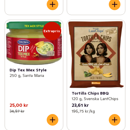
Extrapris
Dip Tex Mex Style
250 g, Santa Maria
Tortilla Chips BBQ
120 g, Svenska LantChips
25,00 kr
23,61 kr
34,97 kr
196,75 kr /kg