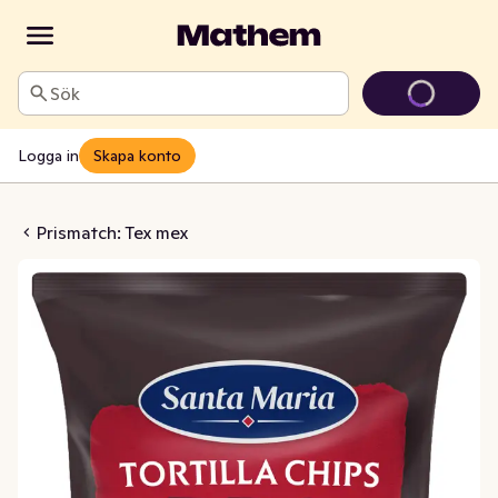
Sök
Logga in
Skapa konto
lla Chips BBQ
Prismatch: Tex mex