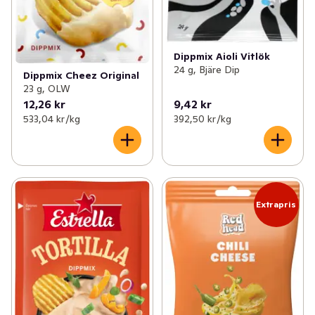
Dippmix Aioli Vitlök
24 g, Bjäre Dip
Dippmix Cheez Original
23 g, OLW
12,26 kr
9,42 kr
533,04 kr /kg
392,50 kr /kg
Extrapris