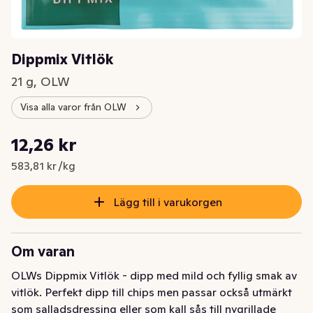
Dippmix Vitlök
21 g, OLW
Visa alla varor från OLW
Styckpris: 583,81 kr /kg
12,26 kr
Nuvarande pris är: 12,26 kr
583,81 kr /kg
Lägg till i varukorgen
Om varan
OLWs Dippmix Vitlök - dipp med mild och fyllig smak av 
vitlök. Perfekt dipp till chips men passar också utmärkt 
som salladsdressing eller som kall sås till nygrillade 