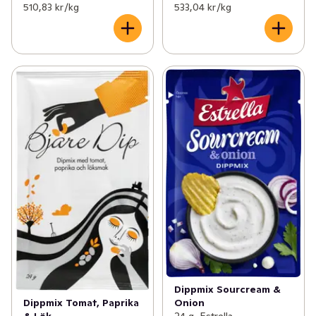
510,83 kr /kg
533,04 kr /kg
Dippmix Sourcream &
Dippmix Tomat, Paprika
Onion
& Lök