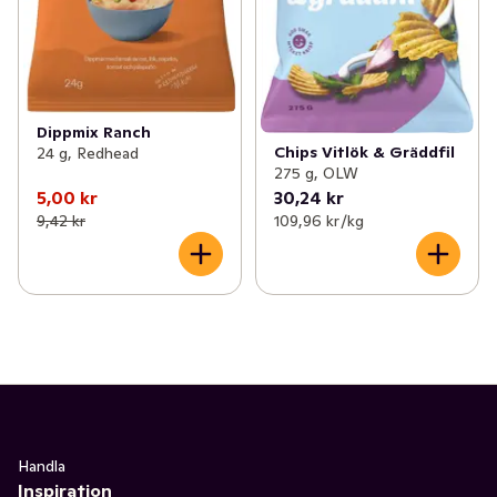
Dippmix Ranch
Chips Vitlök & Gräddfil
24 g, Redhead
275 g, OLW
5,00 kr
30,24 kr
9,42 kr
109,96 kr /kg
Handla
Inspiration