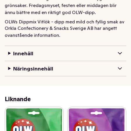
grönsaker. Fredagsmyset, festen eller middagen blir 
ännu bättre med en riktigt god OLW-dipp.
OLWs Dippmix Vitlök - dipp med mild och fyllig smak av 
Orkla Confectionery & Snacks Sverige AB har angett
vitlök. Perfekt dipp till chips men passar också utmärkt 
ovanstående information.
som salladsdressing eller som kall sås till nygrillade 
grönsaker. Fredagsmyset, festen eller middagen blir 
ännu bättre med en riktigt god OLW-dipp.
Innehåll
Näringsinnehåll
Liknande