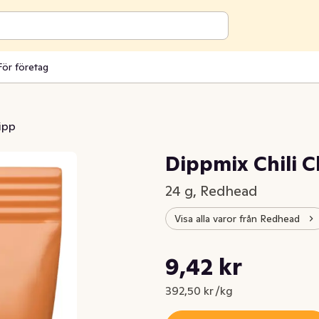
För företag
ipp
Dippmix Chili 
24 g, Redhead
Visa alla varor från Redhead
Styckpris: 392,50 kr /kg
9,42 kr
Nuvarande pris är: 9,42 kr
392,50 kr /kg