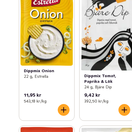
Dippmix Onion
Dippmix Tomat,
22 g, Estrella
Paprika & Lök
24 g, Bjäre Dip
11,95 kr
9,42 kr
543,18 kr /kg
392,50 kr /kg