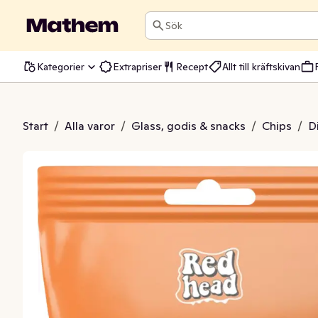
Sök
Kategorier
Extrapriser
Recept
Allt till kräftskivan
ix Chili Cheese
Start
/
Alla varor
/
Glass, godis & snacks
/
Chips
/
D