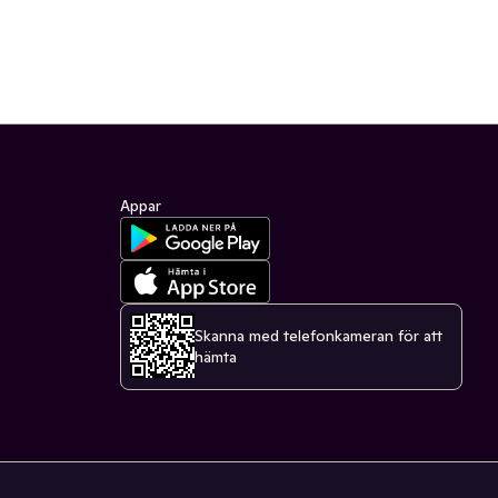
Appar
Skanna med telefonkameran för att
hämta