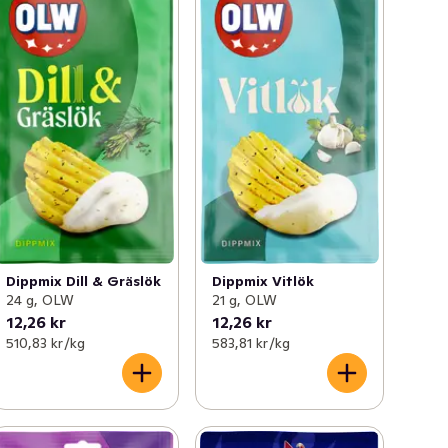
Dippmix Dill & Gräslök
Dippmix Vitlök
24 g, OLW
21 g, OLW
12,26 kr
12,26 kr
510,83 kr /kg
583,81 kr /kg