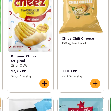
Chips Chili Cheese
150 g, Redhead
Dippmix Cheez
Original
23 g, OLW
12,26 kr
33,08 kr
533,04 kr /kg
220,53 kr /kg