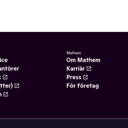
Mathem
ice
Om Mathem
antörer
Karriär
k
Press
tter)
För företag
m