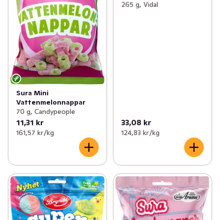
265 g, Vidal
Sura Mini
Vattenmelonnappar
70 g, Candypeople
11,31 kr
33,08 kr
161,57 kr /kg
124,83 kr /kg