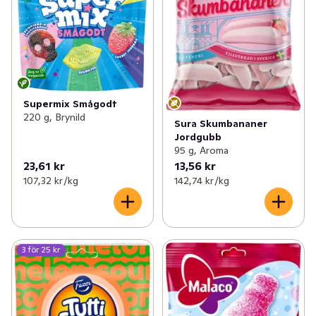
Supermix Smågodt
220 g, Brynild
Sura Skumbananer
Jordgubb
95 g, Aroma
23,61 kr
13,56 kr
107,32 kr /kg
142,74 kr /kg
3 för 25 kr