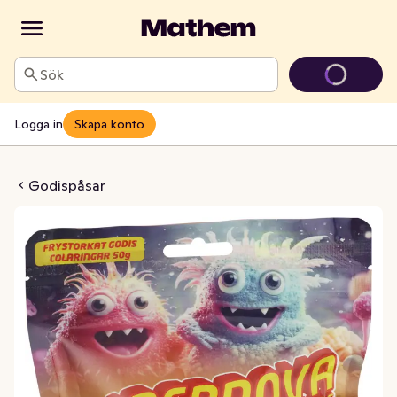
Sök
Logga in
Skapa konto
odis Sura Colaringar
Godispåsar