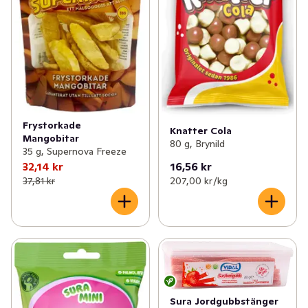
Frystorkade
Knatter Cola
Mangobitar
80 g, Brynild
35 g, Supernova Freeze
32,14 kr
16,56 kr
37,81 kr
207,00 kr /kg
Sura Jordgubbstänger