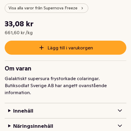
Visa alla varor från Supernova Freeze
Styckpris: 661,60 kr /kg
33,08 kr
Nuvarande pris är: 33,08 kr
661,60 kr /kg
Lägg till i varukorgen
Om varan
Galaktiskt supersura frystorkade colaringar.
Butiksodlat Sverige AB har angett ovanstående
information.
Innehåll
Näringsinnehåll