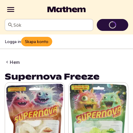
Sök
Logga in
Skapa konto
Hem
Supernova Freeze