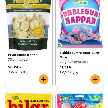
Bubblegumnappar Sura
Frystorkad Banan
Mini
75 g, Frukost
70 g, Candypeople
56,74 kr
11,31 kr
756,53 kr /kg
161,57 kr /kg