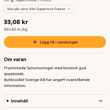
Visa alla varor från Supernova Freeze
Styckpris: 661,60 kr /kg
33,08 kr
Nuvarande pris är: 33,08 kr
661,60 kr /kg
Lägg till i varukorgen
Om varan
Frystorkade Saturnusringar med kosmisk god 
äppelsmak.
Butiksodlat Sverige AB har angett ovanstående
information.
Innehåll