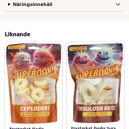
Näringsinnehåll
Liknande
Frystorkat Godis Sura
Frystorkat Godis