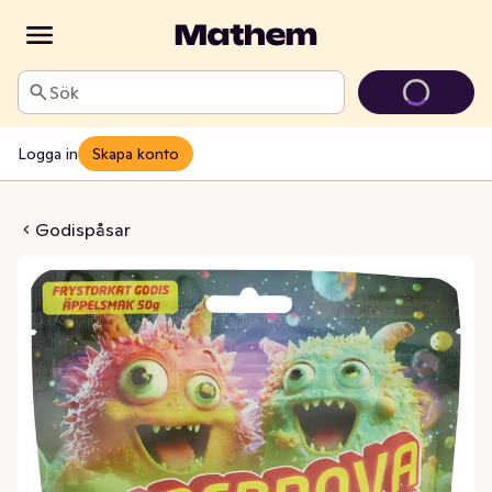
Sök
Logga in
Skapa konto
 Godis Äppelringar
Godispåsar