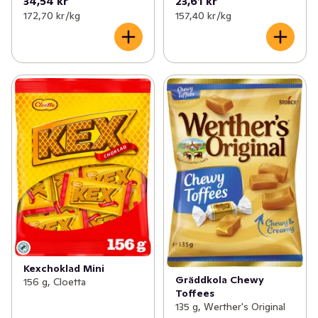
34,54 kr
23,61 kr
172,70 kr /kg
157,40 kr /kg
Kexchoklad Mini
Gräddkola Chewy
156 g, Cloetta
Toffees
135 g, Werther's Original