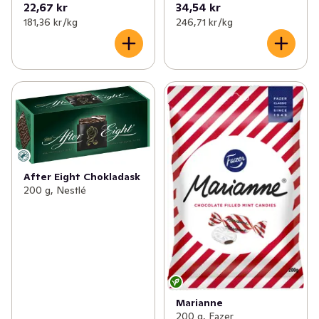
22,67 kr
34,54 kr
181,36 kr /kg
246,71 kr /kg
After Eight Chokladask
200 g, Nestlé
Marianne
200 g, Fazer