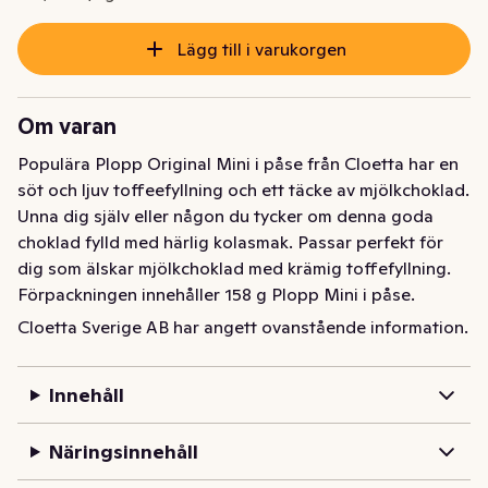
Lägg till i varukorgen
Om varan
Populära Plopp Original Mini i påse från Cloetta har en 
söt och ljuv toffeefyllning och ett täcke av mjölkchoklad. 
Unna dig själv eller någon du tycker om denna goda 
choklad fylld med härlig kolasmak. Passar perfekt för 
dig som älskar mjölkchoklad med krämig toffefyllning. 
Förpackningen innehåller 158 g Plopp Mini i påse.
Cloetta Sverige AB har angett ovanstående information.
Populära Plopp Original Mini i påse från Cloetta har en 
söt och ljuv toffeefyllning och ett täcke av mjölkchoklad. 
Unna dig själv eller någon du tycker om denna goda 
Innehåll
choklad fylld med härlig kolasmak. Passar perfekt för 
dig som älskar mjölkchoklad med krämig toffefyllning. 
Näringsinnehåll
Förpackningen innehåller 158 g Plopp Mini i påse.