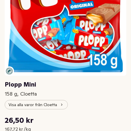
Plopp Mini
158 g, Cloetta
Visa alla varor från Cloetta
Styckpris: 167,72 kr /kg
26,50 kr
Nuvarande pris är: 26,50 kr
167,72 kr /kg