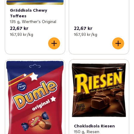
för dig och din familj. Werther's Original är så god att 
varje kola är individuellt inslagen i guld. Godispåsen 
Gräddkola Chewy
Toffees
innehåller 125g kolor.
135 g, Werther's Original
22,67 kr
22,67 kr
167,93 kr /kg
167,93 kr /kg
Chokladkola Riesen
150 g, Riesen