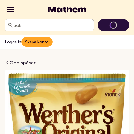
Sök
Logga in
Skapa konto
 Salted Caramel
Godispåsar