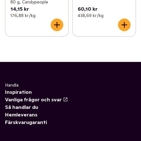
80 g, Candypeople
14,15 kr
60,10 kr
176,88 kr /kg
438,69 kr /kg
Handla
Inspiration
Vanliga frågor och svar
Så handlar du
Hemleverans
Färskvarugaranti