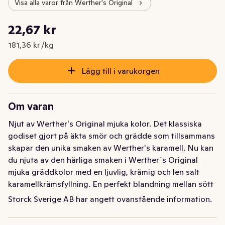
Visa alla varor från Werther's Original
Styckpris: 181,36 kr /kg
22,67 kr
Nuvarande pris är: 22,67 kr
181,36 kr /kg
Lägg till i varukorgen
Om varan
Njut av Werther's Original mjuka kolor. Det klassiska 
godiset gjort på äkta smör och grädde som tillsammans 
skapar den unika smaken av Werther's karamell. Nu kan 
du njuta av den härliga smaken i Werther´s Original 
mjuka gräddkolor med en ljuvlig, krämig och len salt 
karamellkrämsfyllning. En perfekt blandning mellan sött 
och salt som skapar njutning & ett gyllene ögonblick för 
Storck Sverige AB har angett ovanstående information.
dig själv eller att dela med andra. I flera generationer 
har Werther's Original stått för en oförglömlig smak och 