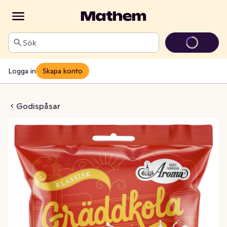
Sök
Logga in
Skapa konto
räddkola
Godispåsar