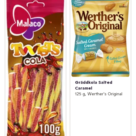
Gräddkola Salted
Caramel
125 g, Werther's Original