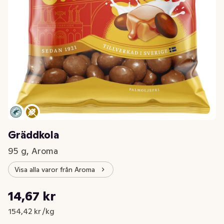
Gräddkola
95 g, Aroma
Visa alla varor från Aroma
Styckpris: 154,42 kr /kg
14,67 kr
Nuvarande pris är: 14,67 kr
154,42 kr /kg