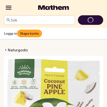
Sök
Logga in
Skapa konto
d Kokos- & Ananassmak
Naturgodis