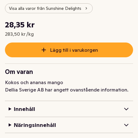
Visa alla varor från Sunshine Delights
Styckpris: 283,50 kr /kg
28,35 kr
Nuvarande pris är: 28,35 kr
283,50 kr /kg
Lägg till i varukorgen
Om varan
Kokos och ananas mango
Dellia Sverige AB har angett ovanstående information.
Innehåll
Näringsinnehåll