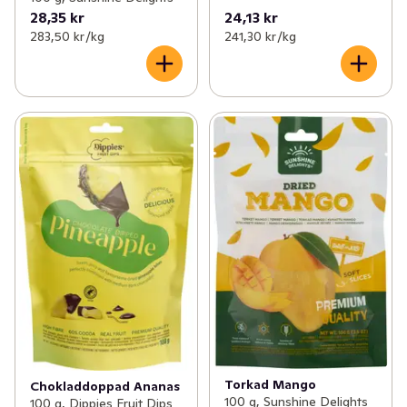
28,35 kr
24,13 kr
283,50 kr /kg
241,30 kr /kg
Torkad Mango
Chokladdoppad Ananas
100 g, Sunshine Delights
100 g, Dippies Fruit Dips