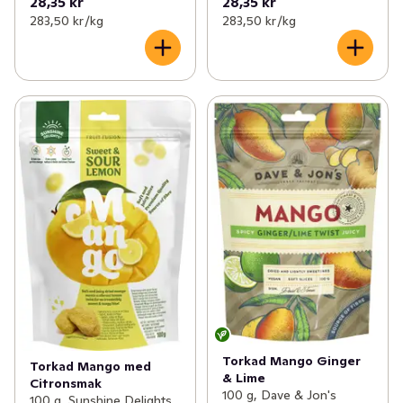
28,35 kr
28,35 kr
283,50 kr /kg
283,50 kr /kg
Torkad Mango Ginger
Torkad Mango med
& Lime
Citronsmak
100 g, Dave & Jon's
100 g, Sunshine Delights