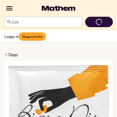
Sök
Logga in
Skapa konto
mat, Paprika & Lök
Dipp