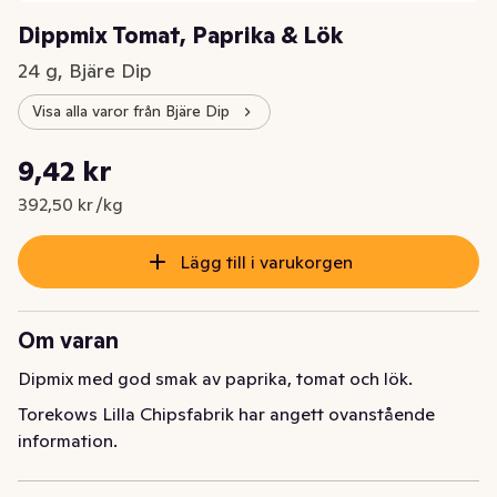
Dippmix Tomat, Paprika & Lök
24 g, Bjäre Dip
Visa alla varor från Bjäre Dip
Styckpris: 392,50 kr /kg
9,42 kr
Nuvarande pris är: 9,42 kr
392,50 kr /kg
Lägg till i varukorgen
Om varan
Dipmix med god smak av paprika, tomat och lök.
Torekows Lilla Chipsfabrik har angett ovanstående
information.