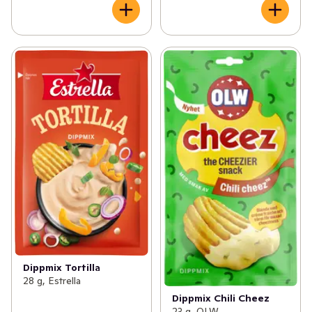
Dippmix Tortilla
28 g, Estrella
Dippmix Chili Cheez
23 g, OLW