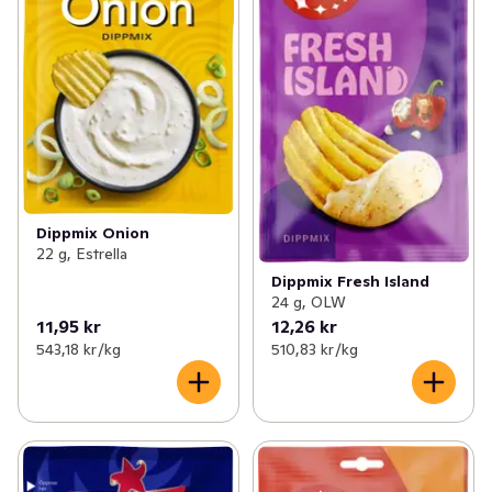
Dippmix Onion
22 g, Estrella
Dippmix Fresh Island
24 g, OLW
11,95 kr
12,26 kr
543,18 kr /kg
510,83 kr /kg