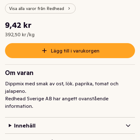
Visa alla varor från Redhead
Styckpris: 392,50 kr /kg
9,42 kr
Nuvarande pris är: 9,42 kr
392,50 kr /kg
Lägg till i varukorgen
Om varan
Dippmix med smak av ost, lök. paprika, tomat och 
jalapeno.
Redhead Sverige AB har angett ovanstående
information.
Innehåll