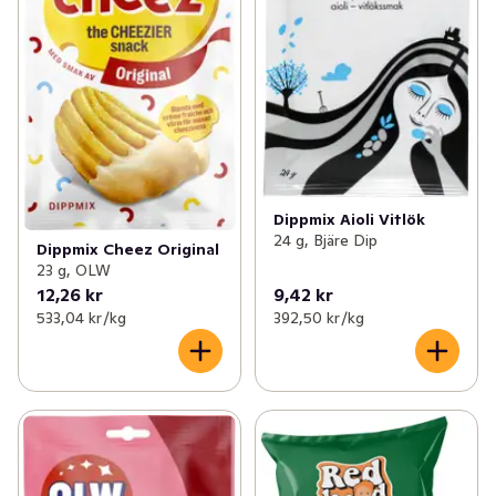
Dippmix Aioli Vitlök
24 g, Bjäre Dip
Dippmix Cheez Original
23 g, OLW
12,26 kr
9,42 kr
533,04 kr /kg
392,50 kr /kg