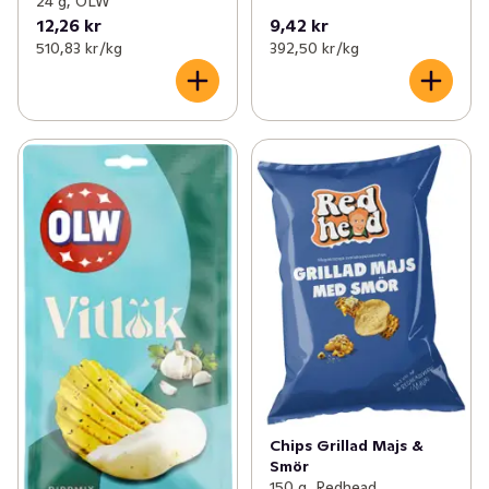
24 g, OLW
12,26 kr
9,42 kr
510,83 kr /kg
392,50 kr /kg
Chips Grillad Majs &
Smör
150 g, Redhead