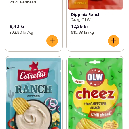
24 g, Redhead
Dippmix Ranch
24 g, OLW
9,42 kr
12,26 kr
392,50 kr /kg
510,83 kr /kg