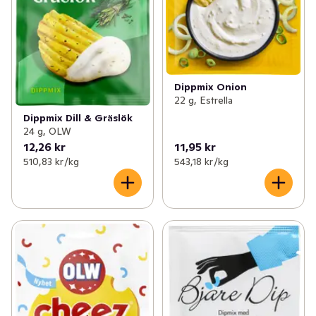
Dippmix Onion
22 g, Estrella
Dippmix Dill & Gräslök
24 g, OLW
12,26 kr
11,95 kr
510,83 kr /kg
543,18 kr /kg