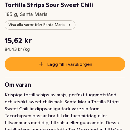
Tortilla Strips Sour Sweet Chili
185 g, Santa Maria
Visa alla varor från Santa Maria
Styckpris: 84,43 kr /kg
15,62 kr
Nuvarande pris är: 15,62 kr
84,43 kr /kg
Lägg till i varukorgen
Om varan
Krispiga tortillachips av majs, perfekt tuggmotstånd 
och utsökt sweet chilismak. Santa Maria Tortilla Strips 
Sweet Chili är dippvänliga tack vare sin form. 
Tacochipsen passar bra till din tacomiddag eller 
tillsammans med dip, till salsa eller guacamole. Dessa 
tortillachips ger den perfekta Tex Mex-känslan till både 