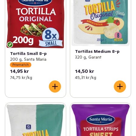
✓
Nötter & torkad frukt
(87)
✓
Internationella köket
(5)
Tortillas Medium 8-p
Tortilla Small 8-p
320 g, Garant
200 g, Santa Maria
Prismatch
14,95 kr
14,50 kr
74,75 kr /kg
45,31 kr /kg