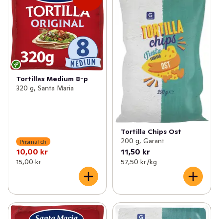
✓
Mjöl & bakning
(232)
✓
Kryddmixer
(20)
✓
Tex mex
(125)
✓
Såser & tillbehör
(56)
✓
Asien
(223)
✓
Sylt & socker
(150)
Tortillas Medium 8-p
320 g, Santa Maria
✓
Senap & ketchup
(58)
✓
Majonnäs
(31)
Tortilla Chips Ost
✓
Flingor, müsli & gröt
(153)
200 g, Garant
Prismatch
10,00 kr
11,50 kr
✓
Olja & vinäger
(95)
15,00 kr
57,50 kr /kg
✓
Ris & gryn
(66)
✓
Desserter
(6)