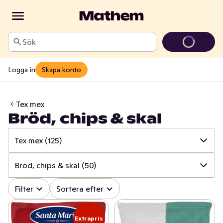
Sök
Logga in
Skapa konto
Tex mex
Bröd, chips & skal
Tex mex
(125)
✓
Alla
(1701)
Bröd, chips & skal
(50)
✓
Baljväxter & konserver
(272)
✓
Alla
(125)
Filter
Sortera efter
✓
Pasta & pastasås
(215)
✓
Bröd, chips & skal
(50)
Extrapris