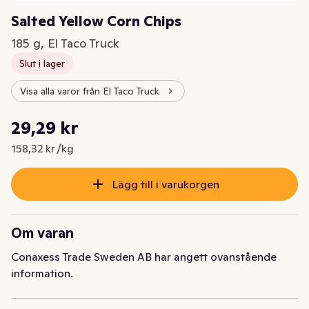
Salted Yellow Corn Chips
185 g, El Taco Truck
Slut i lager
Visa alla varor från El Taco Truck
Styckpris: 158,32 kr /kg
29,29 kr
Nuvarande pris är: 29,29 kr
158,32 kr /kg
Lägg till i varukorgen
Om varan
Conaxess Trade Sweden AB har angett ovanstående
information.