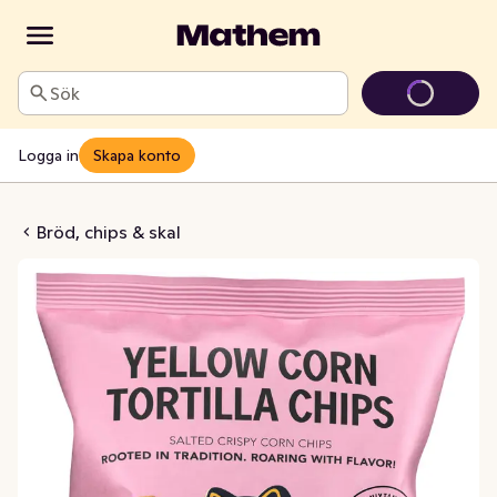
Sök
Logga in
Skapa konto
ellow Corn Chips
Bröd, chips & skal