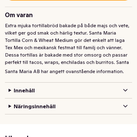
Om varan
Extra mjuka tortillabröd bakade på både majs och vete, 
vilket ger god smak och härlig textur. Santa Maria 
Tortilla Corn & Wheat Medium gör det enkelt att laga 
Tex Mex och mexikansk festmat till familj och vänner. 
Dessa tortillas är bakade med stor omsorg och passar 
perfekt till tacos, wraps, enchiladas och burritos. Santa 
Maria Tortilla Corn & Wheat är lika goda kalla som 
Santa Maria AB har angett ovanstående information.
varma. 

• En förpackning innehåller 8st tortillabröd, storlek 
Innehåll
Medium

• Utan tillsatt socker 

Näringsinnehåll
• Tortillabröd går utmärkt att frysa

• Lämplig även för vegan och vegetarisk matlagning
Extra mjuka tortillabröd bakade på både majs och vete, 
vilket ger god smak och härlig textur. Santa Maria 