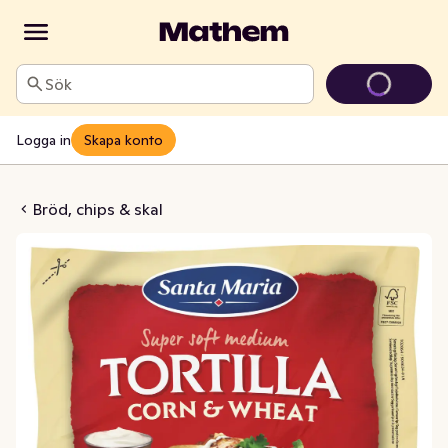
Sök
Logga in
Skapa konto
n & Weat Medium 8-p
Bröd, chips & skal