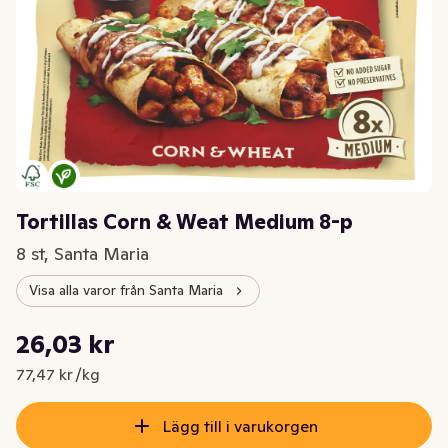
Tortillas Corn & Weat Medium 8-p
8 st, Santa Maria
Visa alla varor från Santa Maria
Styckpris: 77,47 kr /kg
26,03 kr
Nuvarande pris är: 26,03 kr
77,47 kr /kg
Lägg till i varukorgen