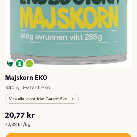
Majskorn EKO
340 g, Garant Eko
Visa alla varor från Garant Eko
Styckpris: 72,88 kr /kg
20,77 kr
Nuvarande pris är: 20,77 kr
72,88 kr /kg