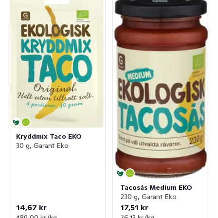
Kryddmix Taco EKO
30 g, Garant Eko
Tacosås Medium EKO
230 g, Garant Eko
14,67 kr
17,51 kr
489,00 kr /kg
76,13 kr /kg