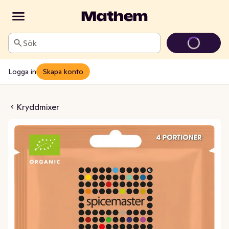
Sök
Logga in
Skapa konto
iginal med Havssalt EKO
Kryddmixer