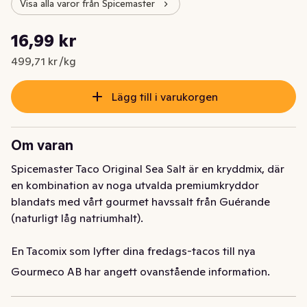
Visa alla varor från Spicemaster
Styckpris: 499,71 kr /kg
16,99 kr
Nuvarande pris är: 16,99 kr
499,71 kr /kg
Lägg till i varukorgen
Om varan
Spicemaster Taco Original Sea Salt är en kryddmix, där 
en kombination av noga utvalda premiumkryddor 
blandats med vårt gourmet havssalt från Guérande 
(naturligt låg natriumhalt).

En Tacomix som lyfter dina fredags-tacos till nya 
kulinariska höjder. Kan användas till både köttfärs och 
Gourmeco AB har angett ovanstående information.
vegofärs.