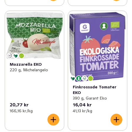
Mozzarella EKO
220 g, Michelangelo
Finkrossade Tomater
EKO
390 g, Garant Eko
20,77 kr
16,04 kr
166,16 kr /kg
41,13 kr /kg