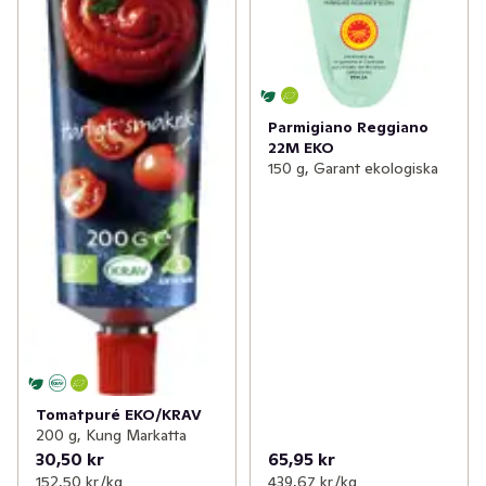
Parmigiano Reggiano
22M EKO
150 g, Garant ekologiska
Tomatpuré EKO/KRAV
200 g, Kung Markatta
30,50 kr
65,95 kr
152,50 kr /kg
439,67 kr /kg