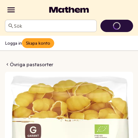
Sök
Logga in
Skapa konto
 Gnocchi EKO
Övriga pastasorter