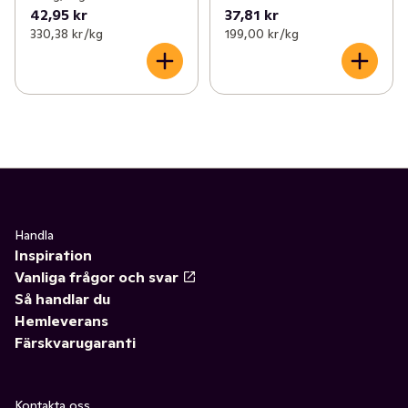
42,95 kr
37,81 kr
330,38 kr /kg
199,00 kr /kg
Handla
Inspiration
Vanliga frågor och svar
Så handlar du
Hemleverans
Färskvarugaranti
Kontakta oss