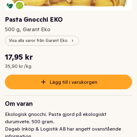
Pasta Gnocchi EKO
500 g, Garant Eko
Visa alla varor från Garant Eko
Styckpris: 35,90 kr /kg
17,95 kr
Nuvarande pris är: 17,95 kr
35,90 kr /kg
Lägg till i varukorgen
Om varan
Ekologisk gnocchi. Pasta gjord på ekologiskt 
durumvete. 500 gram.
Dagab Inköp & Logistik AB har angett ovanstående
information.