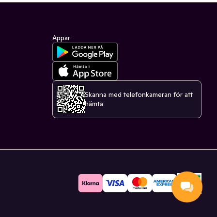
Appar
Skanna med telefonkameran för att
hämta