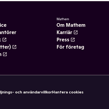
Mathem
ice
Om Mathem
antörer
Karriär
k
Press
tter)
För företag
m
ljnings- och användarvillkor
Hantera cookies