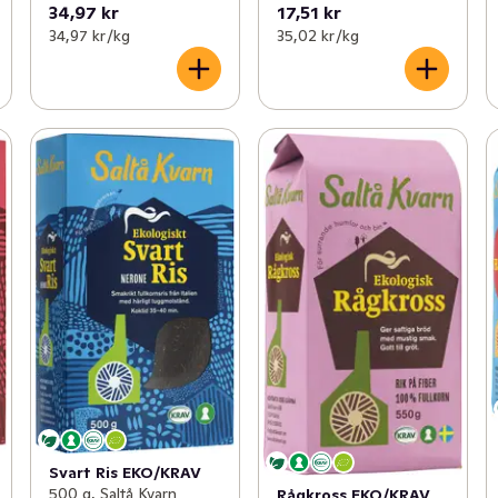
34,97 kr
17,51 kr
34,97 kr /kg
35,02 kr /kg
Svart Ris EKO/KRAV
500 g, Saltå Kvarn
Rågkross EKO/KRAV