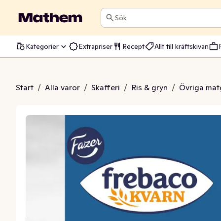
Sök
Kategorier
Extrapriser
Recept
Allt till kräftskivan
arngryn EKO
Start
/
Alla varor
/
Skafferi
/
Ris & gryn
/
Övriga mat