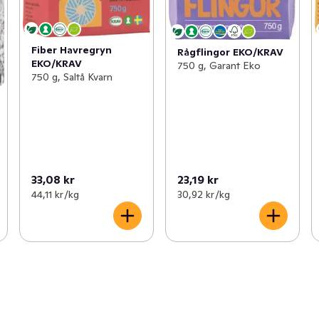
Fiber Havregryn
Rågflingor EKO/KRAV
EKO/KRAV
750 g, Garant Eko
750 g, Saltå Kvarn
33,08 kr
23,19 kr
44,11 kr /kg
30,92 kr /kg