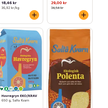
18,46 kr
29,00 kr
36,92 kr /kg
34,54 kr
Havregryn EKO/KRAV
650 g, Salta Kvarn