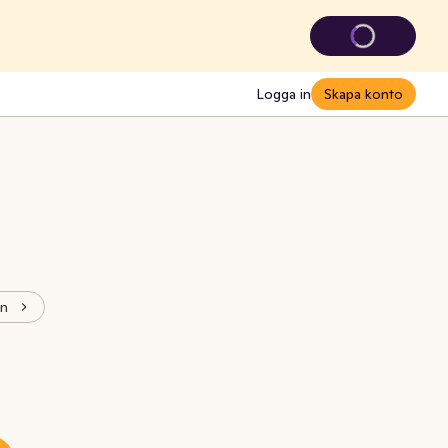
Logga in
Skapa konto
rn