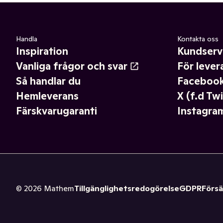
Handla
Kontakta oss
Inspiration
Kundserv
Vanliga frågor och svar
För lever
Så handlar du
Faceboo
Hemleverans
X (f.d Twi
Färskvarugaranti
Instagra
©
2026
Mathem
Tillgänglighetsredogörelse
GDPR
Försä