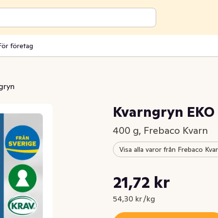
För företag
gryn
Kvarngryn EKO
400 g, Frebaco Kvarn
Visa alla varor från Frebaco Kva
Styckpris: 54,30 kr /kg
21,72 kr
Nuvarande pris är: 21,72 kr
54,30 kr /kg