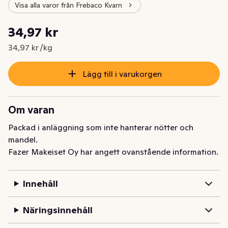
Visa alla varor från Frebaco Kvarn
Styckpris: 34,97 kr /kg
34,97 kr
Nuvarande pris är: 34,97 kr
34,97 kr /kg
Lägg till i varukorgen
Om varan
Packad i anläggning som inte hanterar nötter och 
mandel.
Fazer Makeiset Oy har angett ovanstående information.
Innehåll
Näringsinnehåll