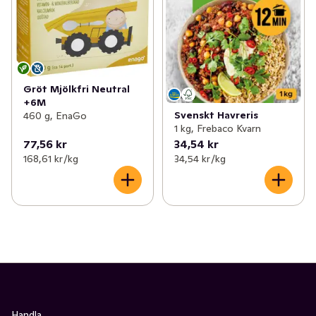
Gröt Mjölkfri Neutral
+6M
Svenskt Havreris
460 g, EnaGo
1 kg, Frebaco Kvarn
77,56 kr
34,54 kr
168,61 kr /kg
34,54 kr /kg
Handla