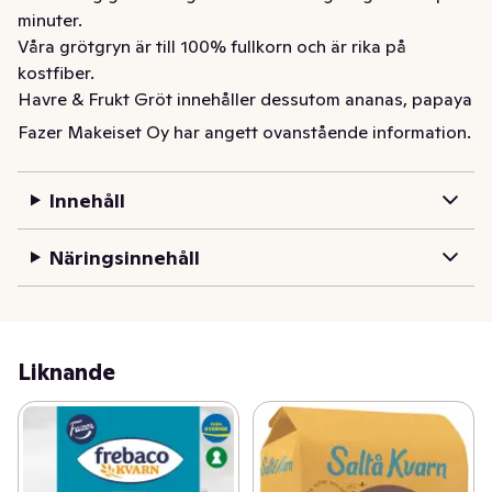
minuter.

Våra grötgryn är till 100% fullkorn och är rika på 
kostfiber.

Havre & Frukt Gröt innehåller dessutom ananas, papaya

och russin som ger en lagom sötma.

Fazer Makeiset Oy har angett ovanstående information.
Alla våra produkter är fria från nötter och mandel. Vi har 
en nöt- och mandelfri produktion
Innehåll
Havre & Quinoagröt är en ekologisk fullkornprodukt 
från Frebaco Kvarn som är rik på fiber. Kombinationen 
Näringsinnehåll
av havre och quinoa ger en god gröt med spännande 
smak.
Liknande