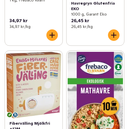
1 kg, Frebaco Kvarn
Havregryn Glutenfria
EKO
1000 g, Garant Eko
34,97 kr
26,45 kr
34,97 kr /kg
26,45 kr /kg
Fibervälling Mjölkfri
+12M