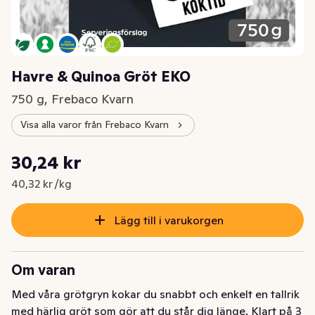
Havre & Quinoa Gröt EKO
750 g, Frebaco Kvarn
Visa alla varor från Frebaco Kvarn
Styckpris: 40,32 kr /kg
30,24 kr
Nuvarande pris är: 30,24 kr
40,32 kr /kg
Lägg till i varukorgen
Om varan
Med våra grötgryn kokar du snabbt och enkelt en tallrik 
med härlig gröt som gör att du står dig länge. Klart på 3 