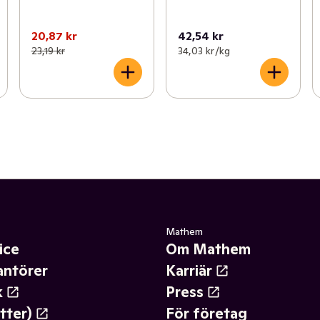
20,87 kr
42,54 kr
23,19 kr
34,03 kr /kg
Mathem
ice
Om Mathem
antörer
Karriär
k
Press
tter)
För företag