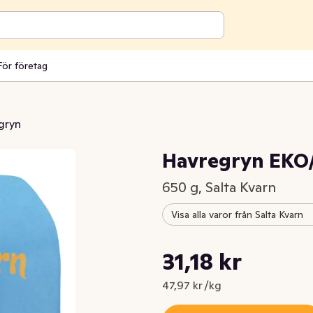
För företag
gryn
Havregryn EKO
650 g, Salta Kvarn
Visa alla varor från Salta Kvarn
Styckpris: 47,97 kr /kg
31,18 kr
Nuvarande pris är: 31,18 kr
47,97 kr /kg