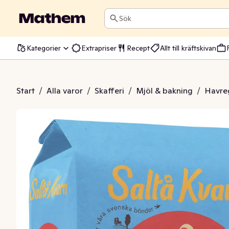
Sök
Kategorier
Extrapriser
Recept
Allt till kräftskivan
gryn EKO/KRAV
Start
/
Alla varor
/
Skafferi
/
Mjöl & bakning
/
Havre