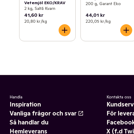
Vetemjöl EKO/KRAV
200 g, Garant Eko
2 kg, Saltå Kvarn
41,60 kr
44,01 kr
20,80 kr /kg
220,05 kr /kg
Handla
Kontakta oss
Inspiration
Kundserv
Vanliga frågor och svar
För lever
Så handlar du
Faceboo
Hemleverans
X (f.d Twi