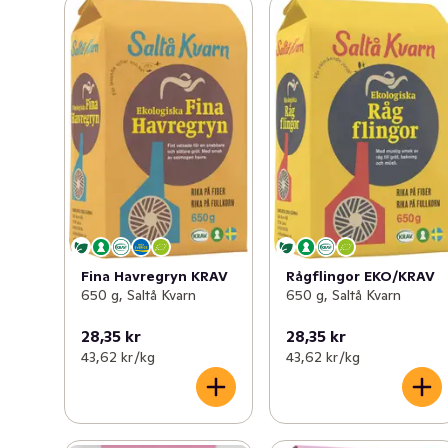
lite havregryn i pannkakorna eller i din smoothie.
Fina Havregryn KRAV
Rågflingor EKO/KRAV
650 g, Saltå Kvarn
650 g, Saltå Kvarn
28,35 kr
28,35 kr
43,62 kr /kg
43,62 kr /kg