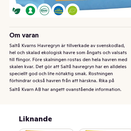
Om varan
Saltå Kvarns Havregryn är tillverkade av svenskodlad, 
hel och skalad ekologisk havre som ångats och valsats 
till flingor. Före skalningen rostas den hela havren med 
skalen kvar. Det gör att Saltå havregryn har en alldeles 
speciellt god och lite nötaktig smak. Rostningen 
förhindrar också havren från att härskna. Rika på 
kostfiber, tiamin, fosfor, magnesium, järn och zink.
Saltå Kvarn AB har angett ovanstående information.
Saltå Kvarns havregryn är tillverkade av svensk 
ekologisk havre som ångats och valsats till flingor. 
Havre är rikt på fiber, protein och tiamin samt 
Liknande
mineralerna järn, zink och magnesium. Gott som gröt 
eller i din hemmagjorda müsli. Prova också att blanda 