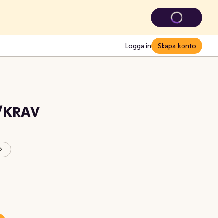
Logga in
Skapa konto
/KRAV