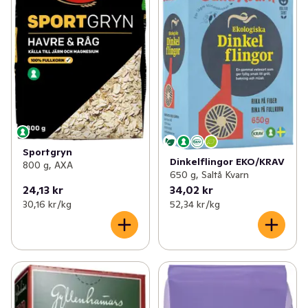
Sportgryn
Dinkelflingor EKO/KRAV
800 g, AXA
650 g, Saltå Kvarn
24,13 kr
34,02 kr
30,16 kr /kg
52,34 kr /kg