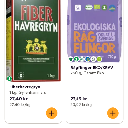
Rågflingor EKO/KRAV
750 g, Garant Eko
Fiberhavregryn
1 kg, Gyllenhammars
27,40 kr
23,19 kr
27,40 kr /kg
30,92 kr /kg