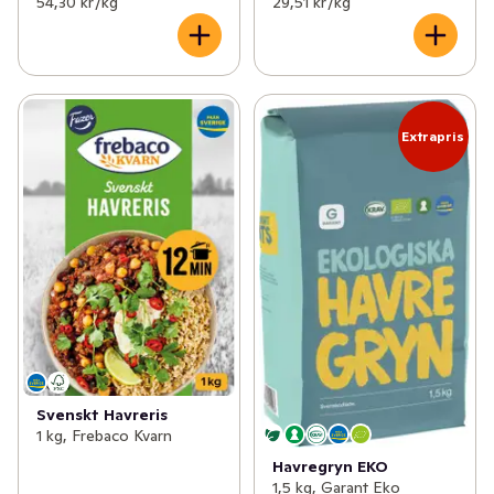
54,30 kr /kg
29,51 kr /kg
Extrapris
Svenskt Havreris
1 kg, Frebaco Kvarn
Havregryn EKO
1,5 kg, Garant Eko