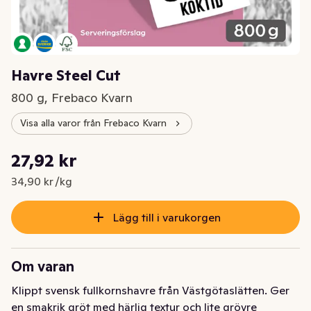
Havre Steel Cut
800 g, Frebaco Kvarn
Visa alla varor från Frebaco Kvarn
Styckpris: 34,90 kr /kg
27,92 kr
Nuvarande pris är: 27,92 kr
34,90 kr /kg
Lägg till i varukorgen
Om varan
Klippt svensk fullkornshavre från Västgötaslätten. Ger 
en smakrik gröt med härlig textur och lite grövre 