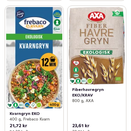
Fiberhavregryn
EKO/KRAV
800 g, AXA
Kvarngryn EKO
400 g, Frebaco Kvarn
21,72 kr
23,61 kr