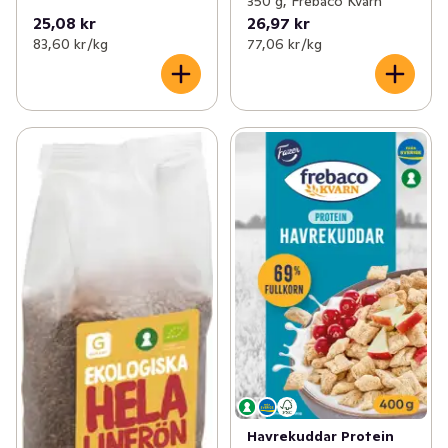
350 g, Frebaco Kvarn
25,08 kr
26,97 kr
83,60 kr /kg
77,06 kr /kg
Havrekuddar Protein