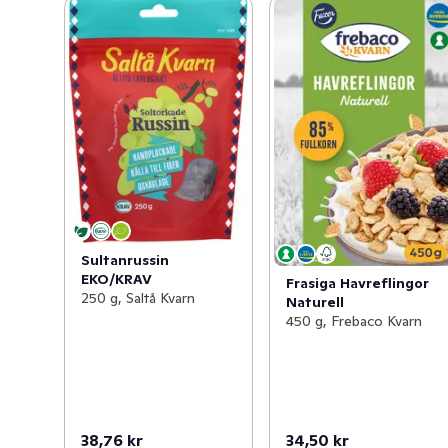
mineraler, till exempel järn, zink och magnesium. Saltå 
Kvarns Fruktmüsli är självklart helt naturlig och 
innehåller inga tillsatser eller tillsatt socker.
Sultanrussin
EKO/KRAV
Frasiga Havreflingor
250 g, Saltå Kvarn
Naturell
450 g, Frebaco Kvarn
38,76 kr
34,50 kr