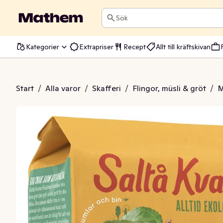
Sök
Kategorier
Extrapriser
Recept
Allt till kräftskivan
Frukt EKO/KRAV
Start
/
Alla varor
/
Skafferi
/
Flingor, müsli & gröt
/
M