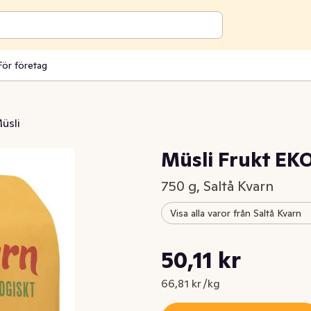
För företag
üsli
Müsli Frukt E
750 g, Saltå Kvarn
Visa alla varor från Saltå Kvarn
Styckpris: 66,81 kr /kg
50,11 kr
Nuvarande pris är: 50,11 kr
66,81 kr /kg