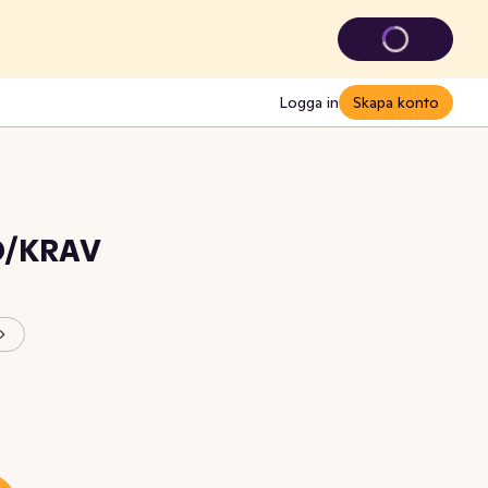
Logga in
Skapa konto
KO/KRAV