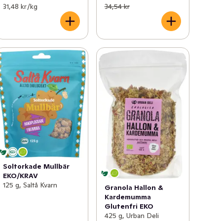
31,48 kr /kg
34,54 kr
Soltorkade Mullbär
EKO/KRAV
125 g, Saltå Kvarn
Granola Hallon &
Kardemumma
Glutenfri EKO
425 g, Urban Deli