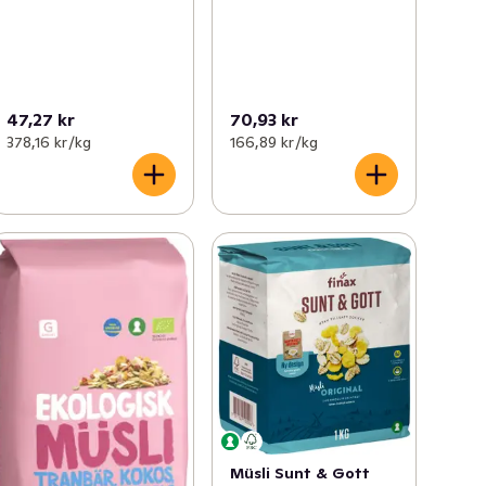
47,27 kr
70,93 kr
378,16 kr /kg
166,89 kr /kg
Müsli Sunt & Gott