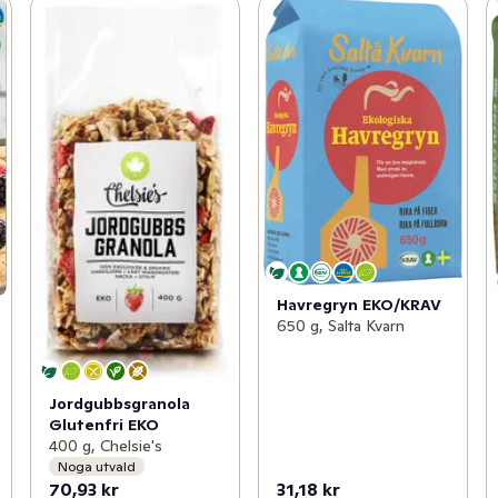
Havregryn EKO/KRAV
650 g, Salta Kvarn
Jordgubbsgranola
Glutenfri EKO
400 g, Chelsie's
Noga utvald
70,93 kr
31,18 kr