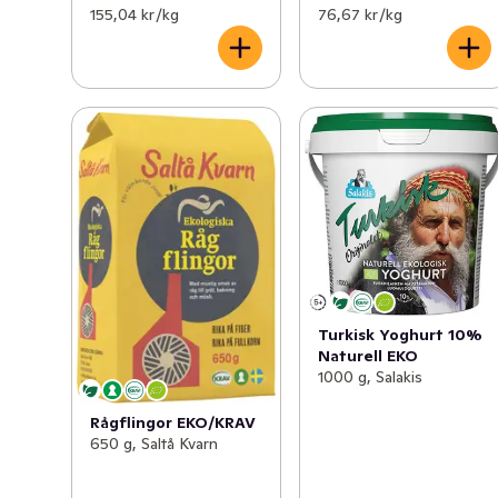
155,04 kr /kg
76,67 kr /kg
Turkisk Yoghurt 10%
Naturell EKO
1000 g, Salakis
Rågflingor EKO/KRAV
650 g, Saltå Kvarn