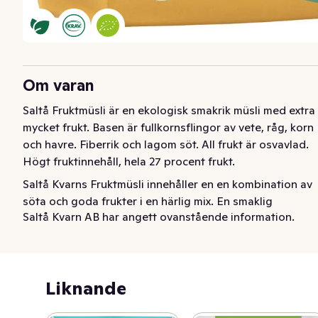
Om varan
Saltå Fruktmüsli är en ekologisk smakrik müsli med extra 
mycket frukt. Basen är fullkornsflingor av vete, råg, korn 
och havre. Fiberrik och lagom söt. All frukt är osvavlad. 
Högt fruktinnehåll, hela 27 procent frukt.
Saltå Kvarns Fruktmüsli innehåller en en kombination av 
söta och goda frukter i en härlig mix. En smaklig 
Saltå Kvarn AB har angett ovanstående information.
blandning av fullkornsflingor från fyra sädesslag, 
krispiga cornflakes samt osvavlade aprikoser, russin, 
fikon, dadlar och äpplen. Starta dagen med en god och 
nyttig frukost, eller varför inte äta müslin som ett

Liknande
hälsosamt mellanmål under dagen. Vår fruktmüsli är rik 
på fiber och fullkorn samt innehåller flera olika 