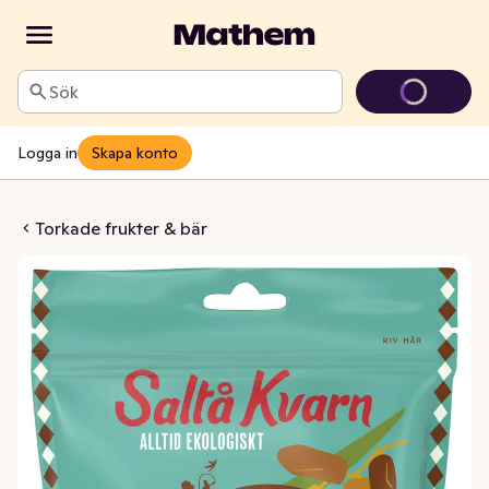
Sök
Logga in
Skapa konto
Softa EKO/KRAV
Torkade frukter & bär