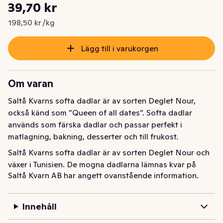
Styckpris: 198,50 kr /kg
39,70 kr
Nuvarande pris är: 39,70 kr
198,50 kr /kg
Lägg till i varukorgen
Om varan
Saltå Kvarns softa dadlar är av sorten Deglet Nour, 
också känd som ”Queen of all dates”. Softa dadlar 
används som färska dadlar och passar perfekt i 
matlagning, bakning, desserter och till frukost.
Saltå Kvarns softa dadlar är av sorten Deglet Nour och 
växer i Tunisien. De mogna dadlarna lämnas kvar på 
Saltå Kvarn AB har angett ovanstående information.
träden för att torka i solen. Därefter plockas de och 
kärnas försiktigt ur för hand.

Softa dadlar används som färska dadlar. Du kan äta 
Innehåll
dem som de är eller använda dem i mat, bakning, 