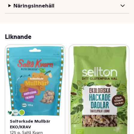
desserter m.m.
Näringsinnehåll
Liknande
Soltorkade Mullbär
EKO/KRAV
125 g, Saltå Kvarn