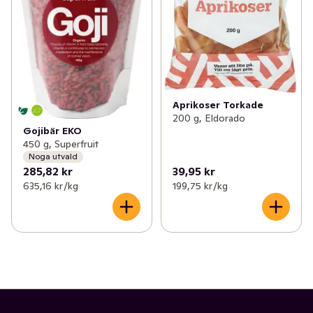
Aprikoser Torkade
200 g, Eldorado
Gojibär EKO
450 g, Superfruit
Noga utvald
285,82 kr
39,95 kr
635,16 kr /kg
199,75 kr /kg