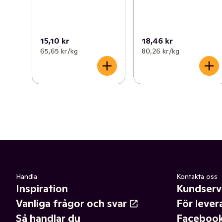
15,10 kr
18,46 kr
65,65 kr /kg
80,26 kr /kg
Handla
Kontakta oss
Inspiration
Kundserv
Vanliga frågor och svar
För lever
Så handlar du
Faceboo