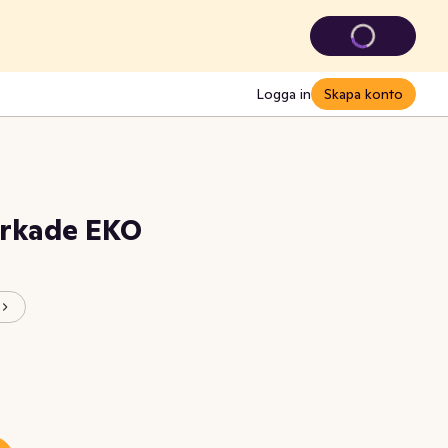
Logga in
Skapa konto
orkade EKO