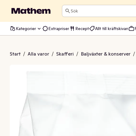
Sök
Kategorier
Extrapriser
Recept
Allt till kräftskivan
nser Torkade EKO
Start
/
Alla varor
/
Skafferi
/
Baljväxter & konserver
/