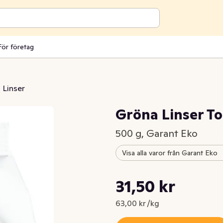
För företag
Linser
Gröna Linser T
500 g, Garant Eko
Visa alla varor från Garant Eko
Styckpris: 63,00 kr /kg
31,50 kr
Nuvarande pris är: 31,50 kr
63,00 kr /kg