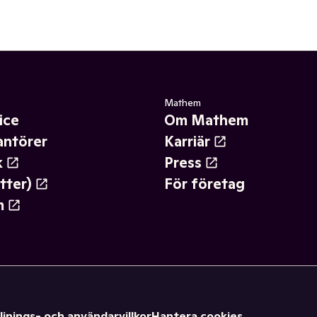
Mathem
ice
Om Mathem
antörer
Karriär
k
Press
tter)
För företag
m
ljnings- och användarvillkor
Hantera cookies