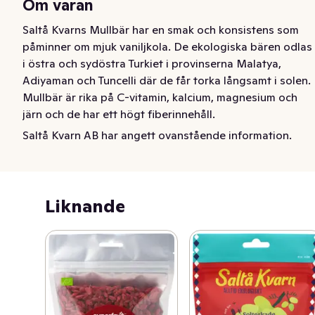
Om varan
Saltå Kvarns Mullbär har en smak och konsistens som 
påminner om mjuk vaniljkola. De ekologiska bären odlas 
i östra och sydöstra Turkiet i provinserna Malatya, 
Adiyaman och Tuncelli där de får torka långsamt i solen. 
Mullbär är rika på C-vitamin, kalcium, magnesium och 
järn och de har ett högt fiberinnehåll.
Saltå Kvarn AB har angett ovanstående information.
Saltå Kvarns ekologiska mullbär har en ljuvlig smak och 
konsistens som påminner om mjuk vaniljkola. De får 
torka långsamt i solen vilket ger dem sin fina smak. De 
är väldigt goda att äta direkt ur påsen men passar 
Liknande
också utmärkt i gröt, müsli och bakverk. Rika på fiber, 
kalcium och järn.