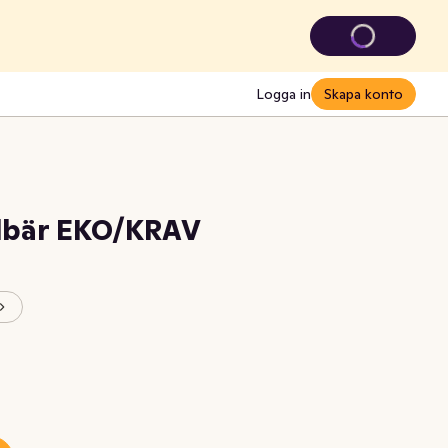
Logga in
Skapa konto
llbär EKO/KRAV