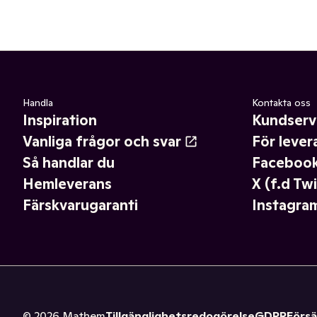
Handla
Kontakta oss
Inspiration
Kundserv
Vanliga frågor och svar
För lever
Så handlar du
Faceboo
Hemleverans
X (f.d Twi
Färskvarugaranti
Instagra
©
2026
Mathem
Tillgänglighetsredogörelse
GDPR
Försä