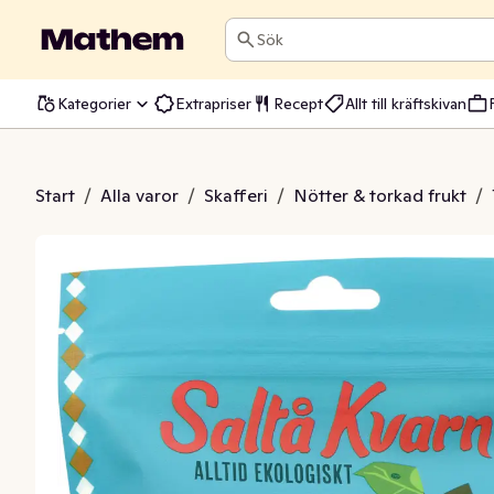
Sök
Kategorier
Extrapriser
Recept
Allt till kräftskivan
e Mullbär EKO/KRAV
Start
/
Alla varor
/
Skafferi
/
Nötter & torkad frukt
/