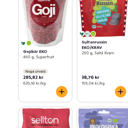
Sultanrussin
EKO/KRAV
Gojibär EKO
250 g, Saltå Kvarn
450 g, Superfruit
Noga utvald
285,82 kr
38,76 kr
635,16 kr /kg
155,04 kr /kg