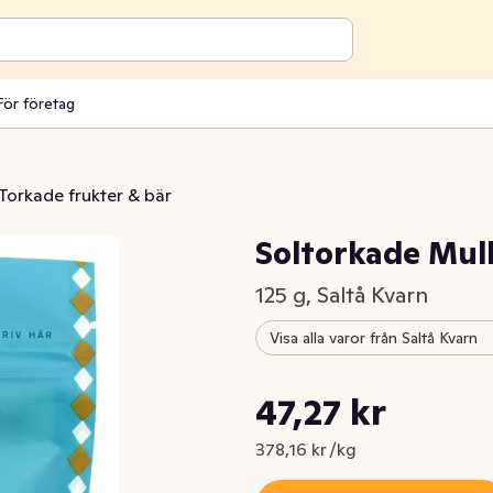
För företag
Torkade frukter & bär
Soltorkade Mu
125 g, Saltå Kvarn
Visa alla varor från Saltå Kvarn
Styckpris: 378,16 kr /kg
47,27 kr
Nuvarande pris är: 47,27 kr
378,16 kr /kg