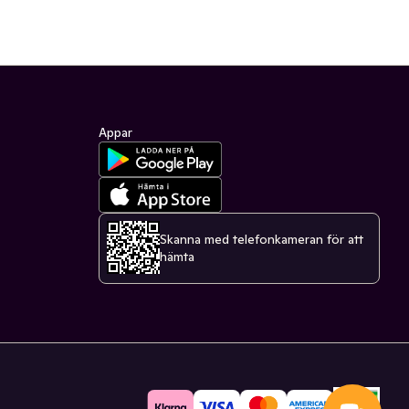
Appar
Skanna med telefonkameran för att
hämta