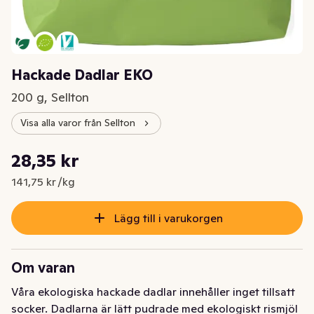
Hackade Dadlar EKO
200 g, Sellton
Visa alla varor från Sellton
Styckpris: 141,75 kr /kg
28,35 kr
Nuvarande pris är: 28,35 kr
141,75 kr /kg
Lägg till i varukorgen
Om varan
Våra ekologiska hackade dadlar innehåller inget tillsatt 
socker. Dadlarna är lätt pudrade med ekologiskt rismjöl 