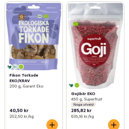
Fikon Torkade
EKO/KRAV
200 g, Garant Eko
Gojibär EKO
450 g, Superfruit
Noga utvald
40,50 kr
285,82 kr
202,50 kr /kg
635,16 kr /kg