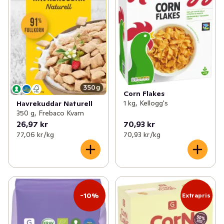
Corn Flakes
1 kg, Kellogg's
Havrekuddar Naturell
350 g, Frebaco Kvarn
26,97 kr
70,93 kr
77,06 kr /kg
70,93 kr /kg
-10%
Extrapris