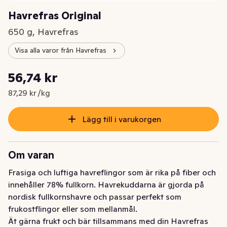
Havrefras Original
650 g, Havrefras
Visa alla varor från Havrefras
Styckpris: 87,29 kr /kg
56,74 kr
Nuvarande pris är: 56,74 kr
87,29 kr /kg
Lägg till i varukorgen
Om varan
Frasiga och luftiga havreflingor som är rika på fiber och 
innehåller 78% fullkorn. Havrekuddarna är gjorda på 
nordisk fullkornshavre och passar perfekt som 
frukostflingor eller som mellanmål.  

Ät gärna frukt och bär tillsammans med din Havrefras 