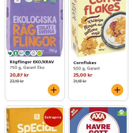
Rågflingor EKO/KRAV
Cornflakes
750 g, Garant Eko
500 g, Garant
20,87 kr
25,00 kr
23,19 kr
31,18 kr
Extrapris