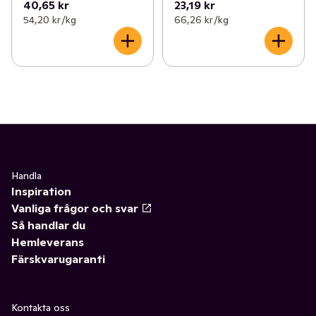
40,65 kr
23,19 kr
54,20 kr /kg
66,26 kr /kg
Handla
Inspiration
Vanliga frågor och svar
Så handlar du
Hemleverans
Färskvarugaranti
Kontakta oss