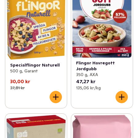
Flingor Havregott
Specialflingor Naturell
Jordgubb
500 g, Garant
350 g, AXA
30,00 kr
47,27 kr
37,81 kr
135,06 kr /kg