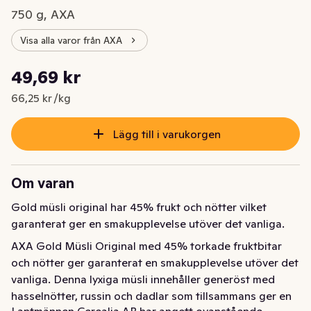
750 g, AXA
Visa alla varor från AXA
Styckpris: 66,25 kr /kg
49,69 kr
Nuvarande pris är: 49,69 kr
66,25 kr /kg
Lägg till i varukorgen
Om varan
Gold müsli original har 45% frukt och nötter vilket 
garanterat ger en smakupplevelse utöver det vanliga.
AXA Gold Müsli Original med 45% torkade fruktbitar 
och nötter ger garanterat en smakupplevelse utöver det 
vanliga. Denna lyxiga müsli innehåller generöst med 
hasselnötter, russin och dadlar som tillsammans ger en 