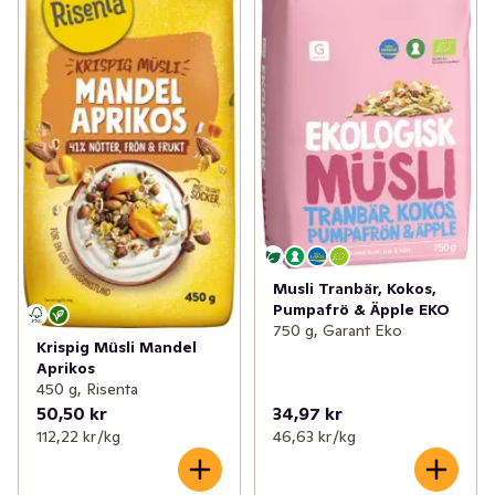
Musli Tranbär, Kokos,
Pumpafrö & Äpple EKO
750 g, Garant Eko
Krispig Müsli Mandel
Aprikos
450 g, Risenta
50,50 kr
34,97 kr
112,22 kr /kg
46,63 kr /kg