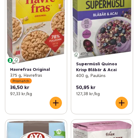
Supermüsli Quinoa
Havrefras Original
Krisp Blåbär & Acai
375 g, Havrefras
400 g, Paulúns
Prismatch
36,50 kr
50,95 kr
97,33 kr /kg
127,38 kr /kg