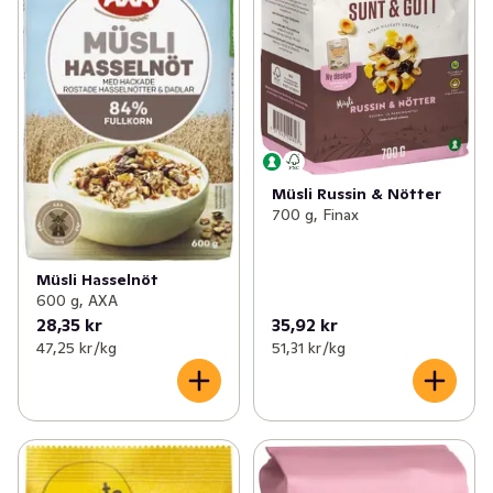
Müsli Russin & Nötter
700 g, Finax
Müsli Hasselnöt
600 g, AXA
28,35 kr
35,92 kr
47,25 kr /kg
51,31 kr /kg