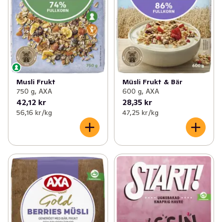
Musli Frukt
Müsli Frukt & Bär
750 g, AXA
600 g, AXA
42,12 kr
28,35 kr
56,16 kr /kg
47,25 kr /kg