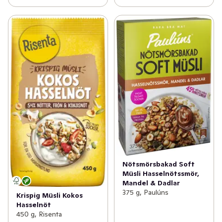
Nötsmörsbakad Soft
Müsli Hasselnötssmör,
Mandel & Dadlar
375 g, Paulúns
Krispig Müsli Kokos
Hasselnöt
450 g, Risenta