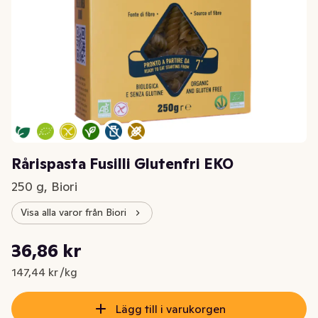
Rårispasta Fusilli Glutenfri EKO
250 g, Biori
Visa alla varor från Biori
Styckpris: 147,44 kr /kg
36,86 kr
Nuvarande pris är: 36,86 kr
147,44 kr /kg
Lägg till i varukorgen