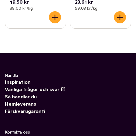
19,50 kr
23,61 kr
39,00 kr /kg
59,03 kr /kg
Handla
Inspiration
Vanliga frågor och svar
Så handlar du
Hemleverans
Färskvarugaranti
Kontakta oss