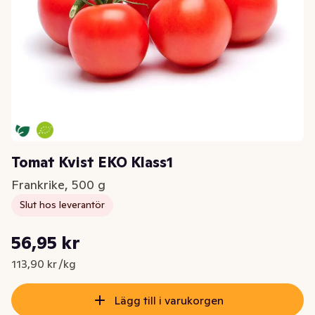
Tomat Kvist EKO Klass1
Frankrike, 500 g
Slut hos leverantör
Styckpris: 113,90 kr /kg
56,95 kr
Nuvarande pris är: 56,95 kr
113,90 kr /kg
Lägg till i varukorgen