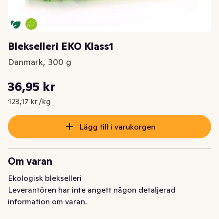
Blekselleri EKO Klass1
Danmark, 300 g
Styckpris: 123,17 kr /kg
36,95 kr
Nuvarande pris är: 36,95 kr
123,17 kr /kg
Lägg till i varukorgen
Om varan
Ekologisk blekselleri
Leverantören har inte angett någon detaljerad
information om varan.