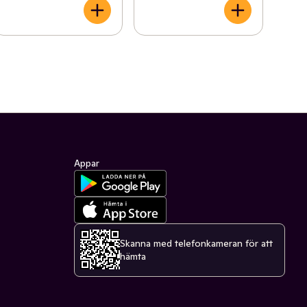
Appar
Skanna med telefonkameran för att
hämta