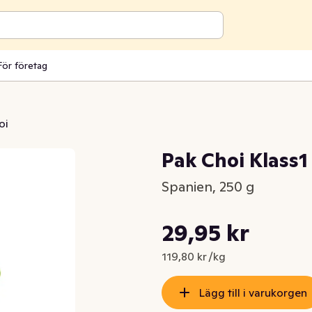
För företag
oi
Pak Choi Klass1
Spanien, 250 g
Styckpris: 119,80 kr /kg
29,95 kr
Nuvarande pris är: 29,95 kr
119,80 kr /kg
Lägg till i varukorgen