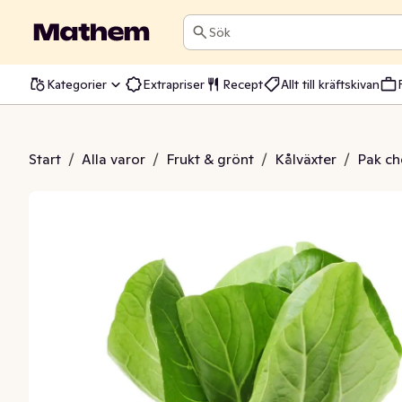
Sök
Kategorier
Extrapriser
Recept
Allt till kräftskivan
 Choi Klass1
Start
/
Alla varor
/
Frukt & grönt
/
Kålväxter
/
Pak ch