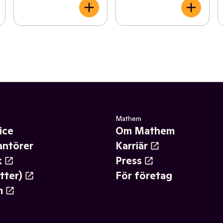
Mathem
ice
Om Mathem
antörer
Karriär
k
Press
tter)
För företag
m