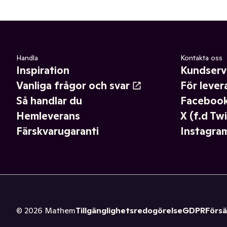
Handla
Kontakta oss
Inspiration
Kundserv
Vanliga frågor och svar
För lever
Så handlar du
Faceboo
Hemleverans
X (f.d Twi
Färskvarugaranti
Instagra
©
2026
Mathem
Tillgänglighetsredogörelse
GDPR
Försä