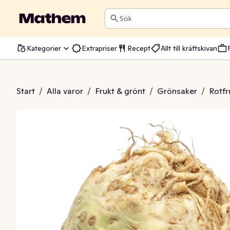
Sök
Kategorier
Extrapriser
Recept
Allt till kräftskivan
elleri Klass1
Start
/
Alla varor
/
Frukt & grönt
/
Grönsaker
/
Rotfr