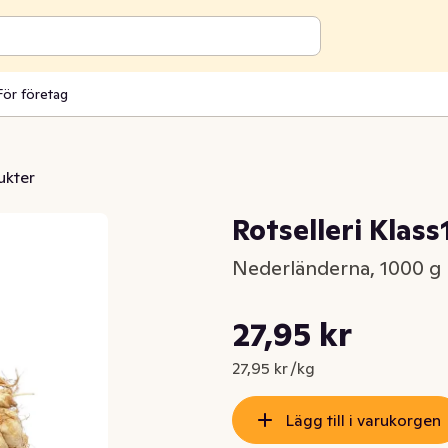
För företag
ukter
Rotselleri Klass
Nederländerna, 1000 g
Styckpris: 27,95 kr /kg
27,95 kr
Nuvarande pris är: 27,95 kr
27,95 kr /kg
Lägg till i varukorgen