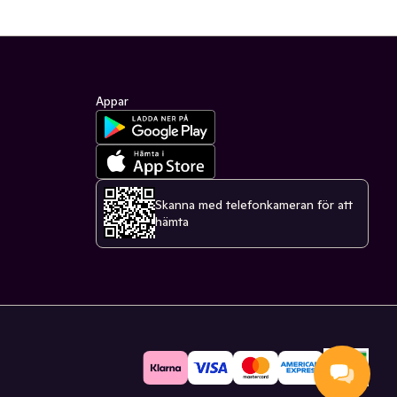
Appar
Skanna med telefonkameran för att
hämta