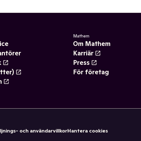
Mathem
ice
Om Mathem
antörer
Karriär
k
Press
tter)
För företag
m
ljnings- och användarvillkor
Hantera cookies