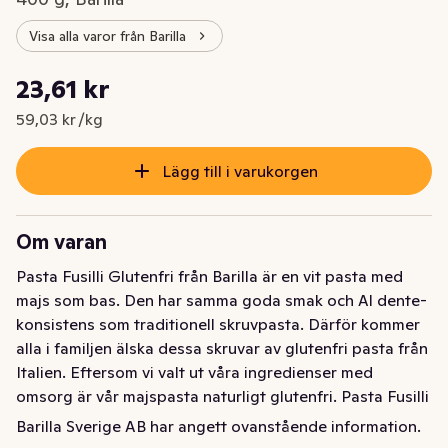
Visa alla varor från Barilla
Styckpris: 59,03 kr /kg
23,61 kr
Nuvarande pris är: 23,61 kr
59,03 kr /kg
Lägg till i varukorgen
Om varan
Pasta Fusilli Glutenfri från Barilla är en vit pasta med 
majs som bas. Den har samma goda smak och Al dente-
konsistens som traditionell skruvpasta. Därför kommer 
alla i familjen älska dessa skruvar av glutenfri pasta från 
Italien. Eftersom vi valt ut våra ingredienser med 
omsorg är vår majspasta naturligt glutenfri. Pasta Fusilli 
Glutenfri är pasta med enbart majs, vit majs och brunt 
Barilla Sverige AB har angett ovanstående information.
ris. Den lekfulla formen gör att den passar lika bra till 