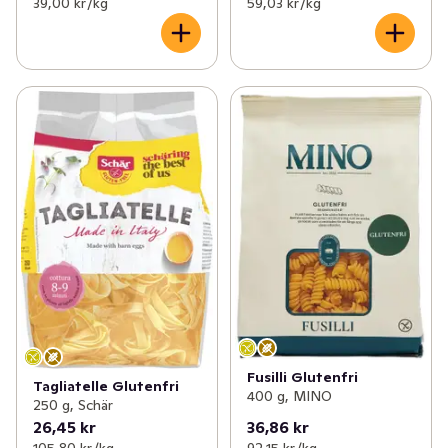
39,00 kr /kg
59,03 kr /kg
Fusilli Glutenfri
Tagliatelle Glutenfri
400 g, MINO
250 g, Schär
26,45 kr
36,86 kr
105,80 kr /kg
92,15 kr /kg