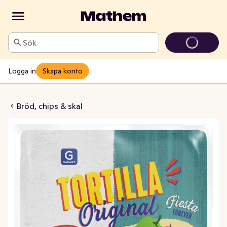
Sök
Logga in
Skapa konto
s Vete Large 6-p
Bröd, chips & skal