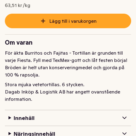
Nuvarande pris är: 23,50 kr
63,51 kr /kg
Lägg till i varukorgen
Om varan
För äkta Burritos och Fajitas - Tortillan är grunden till 
varje Fiesta. Fyll med TexMex-gott och låt festen börja! 
Bröden är helt utan konserveringmedel och gjorda på 
100 % rapsolja.
Stora mjuka vetetortillas. 6 stycken.
Dagab Inköp & Logistik AB har angett ovanstående
information.
Innehåll
Näringsinnehåll