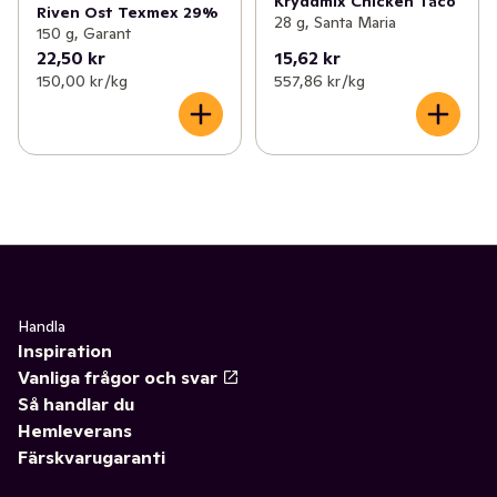
Kryddmix Chicken Taco
Riven Ost Texmex 29%
28 g, Santa Maria
150 g, Garant
22,50 kr
15,62 kr
150,00 kr /kg
557,86 kr /kg
Handla
Inspiration
Vanliga frågor och svar
Så handlar du
Hemleverans
Färskvarugaranti