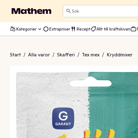
Sök
Kategorier
Extrapriser
Recept
Allt till kräftskivan
ddmix Fajita
Start
/
Alla varor
/
Skafferi
/
Tex mex
/
Kryddmixer