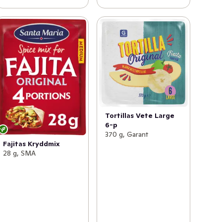
Tortillas Vete Large
6-p
370 g, Garant
Fajitas Kryddmix
28 g, SMA