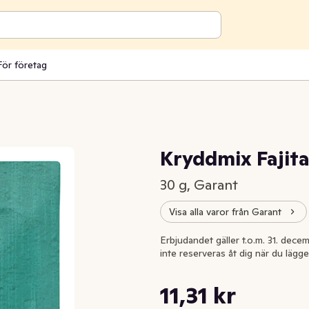
För företag
Kryddmix Fajit
30 g, Garant
Visa alla varor från Garant
Erbjudandet gäller t.o.m. 31. decem
inte reserveras åt dig när du lägge
Styckpris: 377,00 kr /kg
11,31 kr