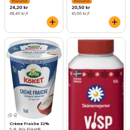
Prismatch
Prismatch
24,20 kr
20,50 kr
48,40 kr /l
41,00 kr /l
Crème Fraiche 32%
5 dl, Arla Köket®