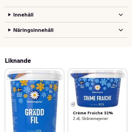
syrlighet. Vår crème fraiche passar utmärkt i alla former 
av matlagning och är gjord på mjölk från gårdar i södra 
Innehåll
Sverige med de högsta kraven på djuromsorg.
Näringsinnehåll
Liknande
Crème Fraiche 32%
2 dl, Skånemejerier