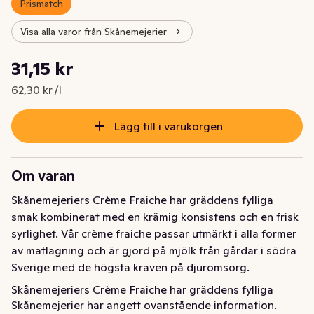
Prismatch
Visa alla varor från Skånemejerier
Styckpris: 62,30 kr /l
31,15 kr
Nuvarande pris är: 31,15 kr
62,30 kr /l
Lägg till i varukorgen
Om varan
Skånemejeriers Crème Fraiche har gräddens fylliga 
smak kombinerat med en krämig konsistens och en frisk 
syrlighet. Vår crème fraiche passar utmärkt i alla former 
av matlagning och är gjord på mjölk från gårdar i södra 
Sverige med de högsta kraven på djuromsorg.
Skånemejeriers Crème Fraiche har gräddens fylliga 
Skånemejerier har angett ovanstående information.
smak kombinerat med en krämig konsistens och en frisk 