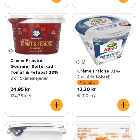
Crème Fraiche
Gourmet Soltorkad
Crème Fraiche 32%
Tomat & Fetaost 28%
2 dl, Arla Köket®
2 dl, Skånemejerier
Prismatch
24,95 kr
12,20 kr
124,75 kr /l
61,00 kr /l