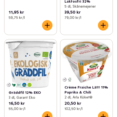
Laktosfri 32%
5 dl, Skånemejerier
11,95 kr
39,50 kr
59,75 kr /l
79,00 kr /l
Crème Fraiche Lätt 11%
Paprika & Chili
Gräddfil 12% EKO
2 dl, Arla Köket®
3 dl, Garant Eko
16,50 kr
20,50 kr
55,00 kr /l
102,50 kr /l