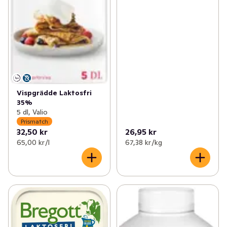
Vispgrädde Laktosfri
35%
5 dl, Valio
Prismatch
32,50 kr
26,95 kr
65,00 kr /l
67,38 kr /kg