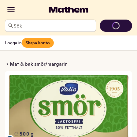
Sök
Logga in
Skapa konto
a Laktosfri 80%
Mat & bak smör/margarin