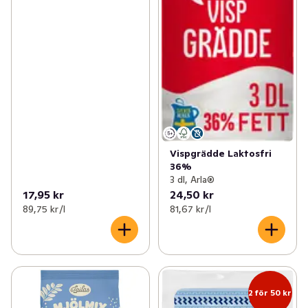
Vispgrädde Laktosfri
36%
3 dl, Arla®
17,95 kr
24,50 kr
89,75 kr /l
81,67 kr /l
2 för 50 kr