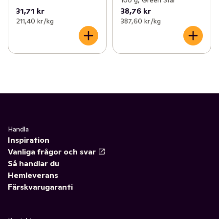
100 g, Green Star
31,71 kr
38,76 kr
211,40 kr /kg
387,60 kr /kg
Handla
Inspiration
Vanliga frågor och svar
Så handlar du
Hemleverans
Färskvarugaranti