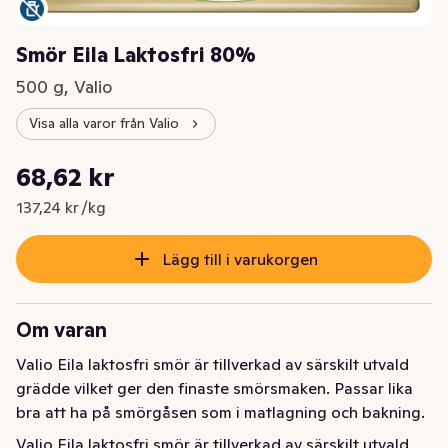
Smör Eila Laktosfri 80%
500 g, Valio
Visa alla varor från Valio
Styckpris: 137,24 kr /kg
68,62 kr
Nuvarande pris är: 68,62 kr
137,24 kr /kg
Lägg till i varukorgen
Om varan
Valio Eila laktosfri smör är tillverkad av särskilt utvald 
grädde vilket ger den finaste smörsmaken. Passar lika 
bra att ha på smörgåsen som i matlagning och bakning.
Valio Eila laktosfri smör är tillverkad av särskilt utvald 