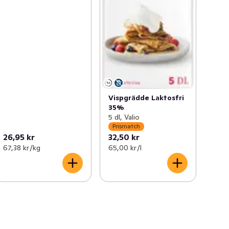
Vispgrädde Laktosfri
35%
5 dl, Valio
Prismatch
26,95 kr
32,50 kr
67,38 kr /kg
65,00 kr /l