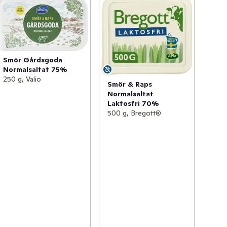
Smör Gårdsgoda
Normalsaltat 75%
250 g, Valio
Smör & Raps
Normalsaltat
Laktosfri 70%
500 g, Bregott®