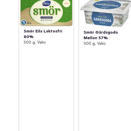
Smör Eila Laktosfri
Smör Gårdsgoda
80%
Mellan 57%
500 g, Valio
500 g, Valio