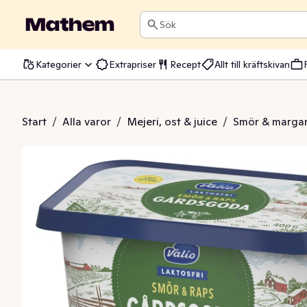
Sök
Kategorier
Extrapriser
Recept
Allt till kräftskivan
dsgoda Laktosfri
Start
/
Alla varor
/
Mejeri, ost & juice
/
Smör & margar