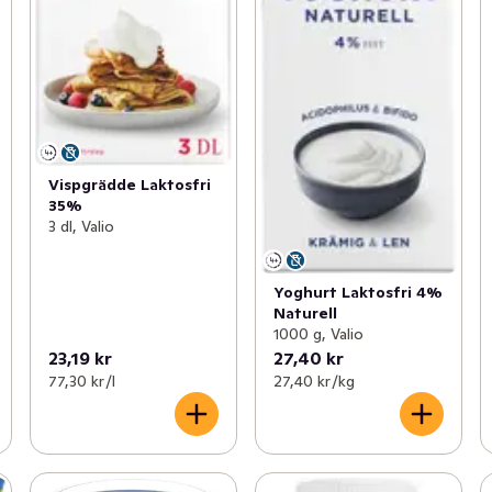
Vispgrädde Laktosfri
35%
3 dl, Valio
Yoghurt Laktosfri 4%
Naturell
1000 g, Valio
23,19 kr
27,40 kr
77,30 kr /l
27,40 kr /kg