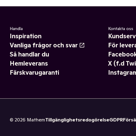
Handla
Kontakta oss
Inspiration
Kundserv
Vanliga frågor och svar
För lever
Så handlar du
Faceboo
Hemleverans
X (f.d Twi
Färskvarugaranti
Instagra
©
2026
Mathem
Tillgänglighetsredogörelse
GDPR
Försä