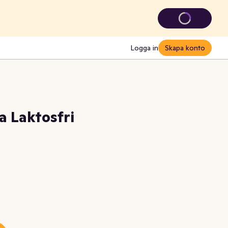
Logga in
Skapa konto
 Laktosfri