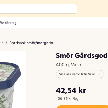
För företag
in
/
Bordsask smör/margarin
Smör Gårdsgoda
400 g, Valio
Visa alla varor från Valio
Styckpris: 106,35 kr /kg
42,54 kr
Nuvarande pris är: 42,54 kr
106,35 kr /kg