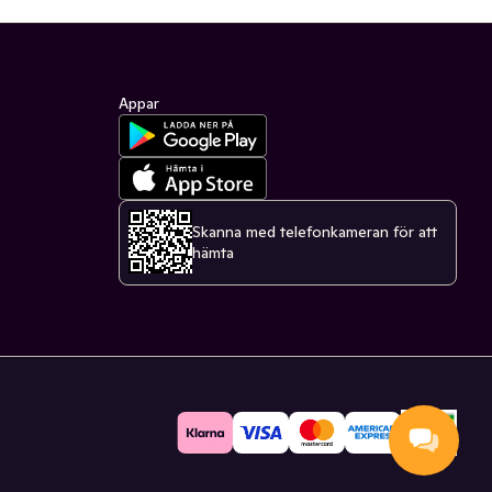
Appar
Skanna med telefonkameran för att
hämta