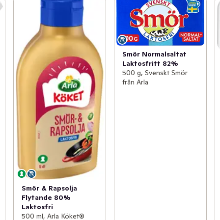
Smör Normalsaltat
Laktosfritt 82%
500 g, Svenskt Smör
från Arla
Smör & Rapsolja
Flytande 80%
Laktosfri
500 ml, Arla Köket®