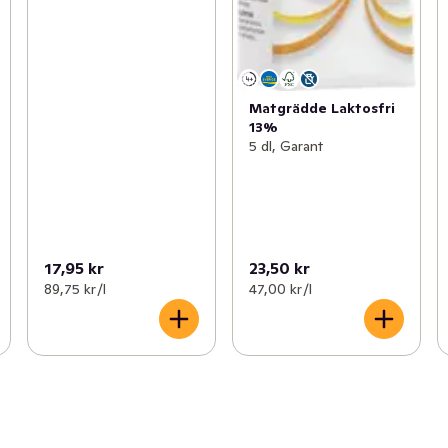
Matgrädde Laktosfri
13%
5 dl, Garant
17,95 kr
23,50 kr
89,75 kr /l
47,00 kr /l