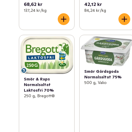
68,62 kr
42,12 kr
137,24 kr /kg
84,24 kr /kg
Smör Gårdsgoda
Normalsaltat 75%
Smör & Raps
500 g, Valio
Normalsaltat
Laktosfri 70%
250 g, Bregott®