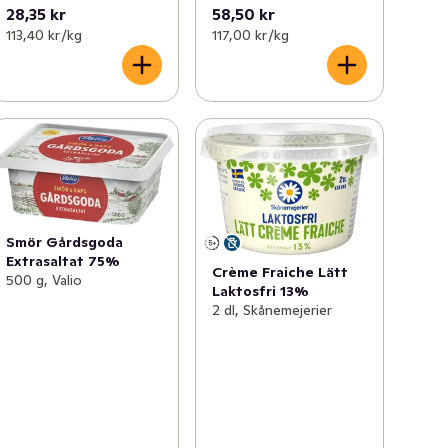
28,35 kr
58,50 kr
113,40 kr /kg
117,00 kr /kg
Smör Gårdsgoda
Extrasaltat 75%
Crème Fraiche Lätt
500 g, Valio
Laktosfri 13%
2 dl, Skånemejerier