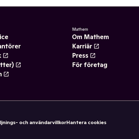
Mathem
ice
Om Mathem
antörer
Karriär
k
Press
tter)
För företag
m
ljnings- och användarvillkor
Hantera cookies