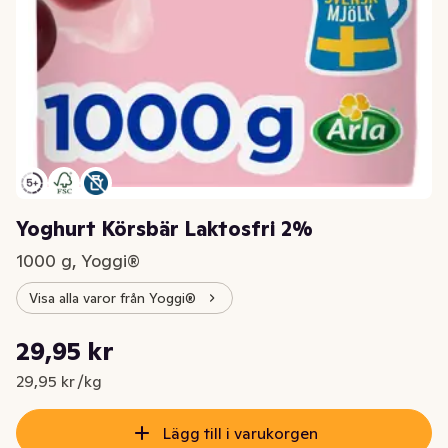
Yoghurt Körsbär Laktosfri 2%
1000 g, Yoggi®
Visa alla varor från Yoggi®
Styckpris: 29,95 kr /kg
29,95 kr
Nuvarande pris är: 29,95 kr
29,95 kr /kg
Lägg till i varukorgen