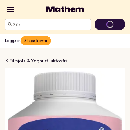
Sök
Logga in
Skapa konto
rsbär Laktosfri 2%
Filmjölk & Yoghurt laktosfri