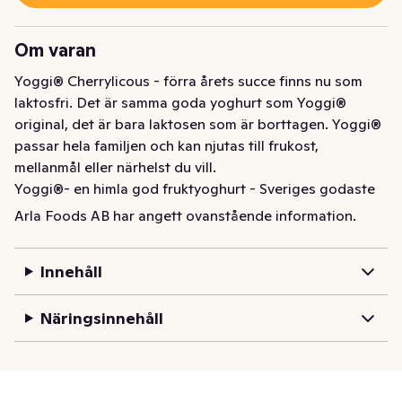
Om varan
Yoggi® Cherrylicous - förra årets succe finns nu som 
laktosfri. Det är samma goda yoghurt som Yoggi® 
original, det är bara laktosen som är borttagen. Yoggi® 
passar hela familjen och kan njutas till frukost, 
mellanmål eller närhelst du vill. 

Yoggi®- en himla god fruktyoghurt - Sveriges godaste 
faktiskt!
Arla Foods AB har angett ovanstående information.
Innehåll
Näringsinnehåll