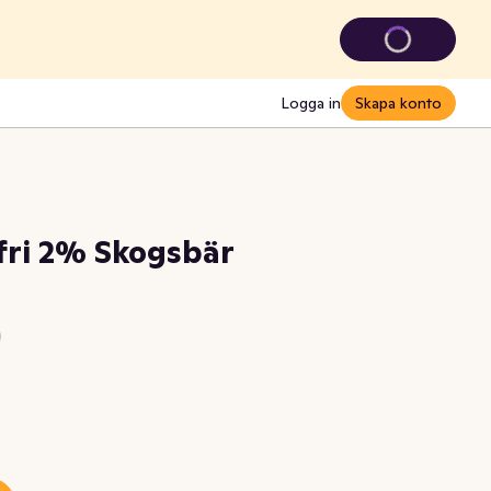
Logga in
Skapa konto
fri 2% Skogsbär