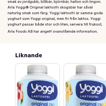
smak av jordgubb, blåbär, björnbär, hallon och lingon. 
Arla Yoggi® Original laktosfri skogsbär har såväl 
naturlig smak som färg. Yoggi laktosfri är samma goda 
yoghurt som Yoggi original, men fri från laktos. Yoggi 
yoghurt passar både stor och liten, servera till frukost, 
som ett snabbt mellanmål eller en enkel dessert.
Arla Foods AB har angett ovanstående information.
Krämig laktosfri fruktyoghurt rik på frukt med mild, rund 
smak av jordgubb, blåbär, björnbär, hallon och lingon. 
Arla Yoggi® Original laktosfri skogsbär har såväl 
Liknande
naturlig smak som färg. Yoggi laktosfri är samma goda 
yoghurt som Yoggi original, men fri från laktos. Yoggi 
yoghurt passar både stor och liten, servera till frukost, 
som ett snabbt mellanmål eller en enkel dessert.