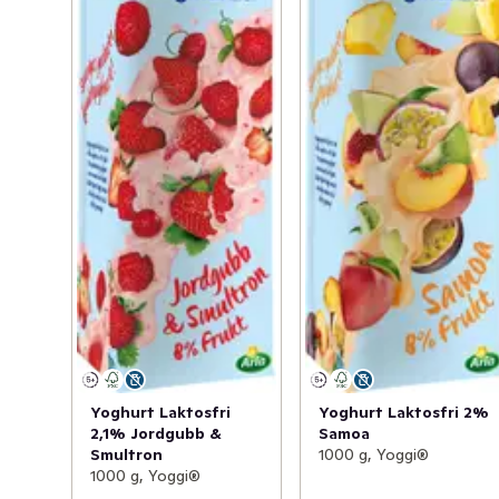
Yoghurt Laktosfri
Yoghurt Laktosfri 2%
2,1% Jordgubb &
Samoa
Smultron
1000 g, Yoggi®
1000 g, Yoggi®