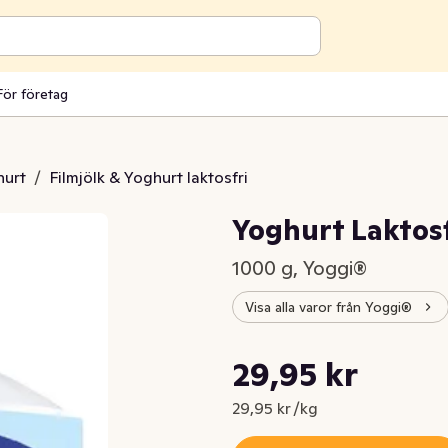
För företag
hurt
/
Filmjölk & Yoghurt laktosfri
Yoghurt Laktos
1000 g, Yoggi®
Visa alla varor från Yoggi®
Styckpris: 29,95 kr /kg
29,95 kr
Nuvarande pris är: 29,95 kr
29,95 kr /kg