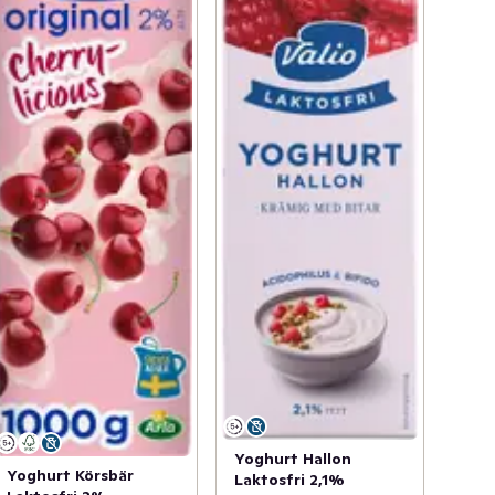
Yoghurt Hallon
Yoghurt Körsbär
Laktosfri 2,1%