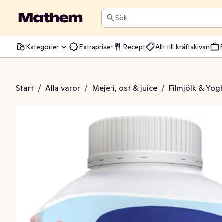
Sök
Kategorier
Extrapriser
Recept
Allt till kräftskivan
ktosfri 2% Skogsbär
Start
/
Alla varor
/
Mejeri, ost & juice
/
Filmjölk & Yog