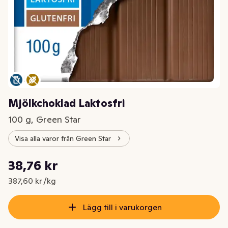
Mjölkchoklad Laktosfri
100 g, Green Star
Visa alla varor från Green Star
Styckpris: 387,60 kr /kg
38,76 kr
Nuvarande pris är: 38,76 kr
387,60 kr /kg
Lägg till i varukorgen