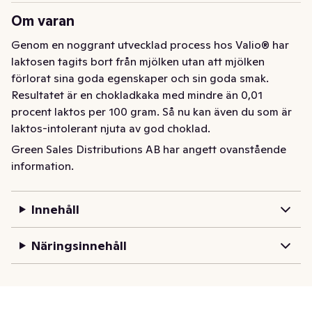
Om varan
Genom en noggrant utvecklad process hos Valio® har 
laktosen tagits bort från mjölken utan att mjölken 
förlorat sina goda egenskaper och sin goda smak. 
Resultatet är en chokladkaka med mindre än 0,01 
procent laktos per 100 gram. Så nu kan även du som är 
laktos-intolerant njuta av god choklad.
Green Sales Distributions AB har angett ovanstående
Genom en noggrant utvecklad process hos Valio® har 

information.
laktosen tagits bort från mjölken, utan att mjölken  

förlorat sina goda egenskaper och sin goda smak.  

Resultatet är en chokladkaka med mindre än 0,01  

Innehåll
procent laktos per 100 gram. Så nu kan även du som  

är laktos-intolerant njuta av god choklad.
Näringsinnehåll