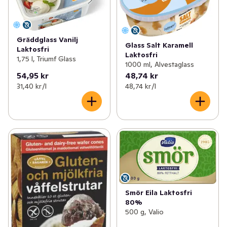
Gräddglass Vanilj
Glass Salt Karamell
Laktosfri
Laktosfri
1,75 l, Triumf Glass
1000 ml, Alvestaglass
54,95 kr
48,74 kr
31,40 kr /l
48,74 kr /l
Smör Eila Laktosfri
80%
500 g, Valio