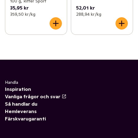
100 g, Ritter Sport
35,95 kr
52,01 kr
359,50 kr /kg
288,94 kr /kg
Handla
Inspiration
Vanliga frågor och svar
Så handlar du
Hemleverans
Färskvarugaranti