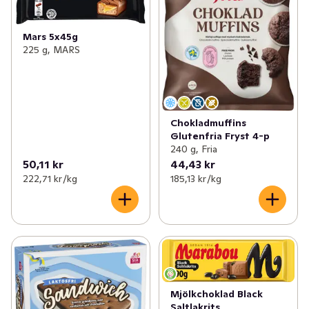
Mars 5x45g
225 g, MARS
Chokladmuffins
Glutenfria Fryst 4-p
240 g, Fria
50,11 kr
44,43 kr
222,71 kr /kg
185,13 kr /kg
Mjölkchoklad Black
Saltlakrits