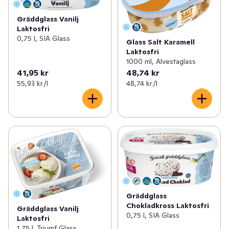
Gräddglass Vanilj
Laktosfri
0,75 l, SIA Glass
Glass Salt Karamell
Laktosfri
1000 ml, Alvestaglass
41,95 kr
48,74 kr
55,93 kr /l
48,74 kr /l
Gräddglass
Chokladkross Laktosfri
Gräddglass Vanilj
0,75 l, SIA Glass
Laktosfri
1,75 l, Triumf Glass