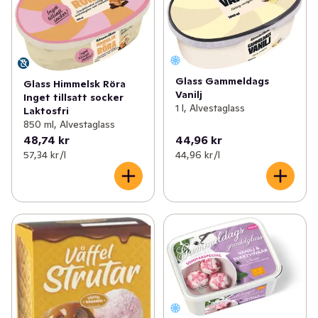
Glass Gammeldags
Glass Himmelsk Röra
Vanilj
Inget tillsatt socker
1 l, Alvestaglass
Laktosfri
850 ml, Alvestaglass
48,74 kr
44,96 kr
57,34 kr /l
44,96 kr /l