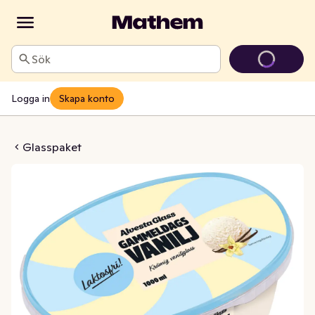
Sök
Logga in
Skapa konto
ags Vanilj Laktosfri
Glasspaket