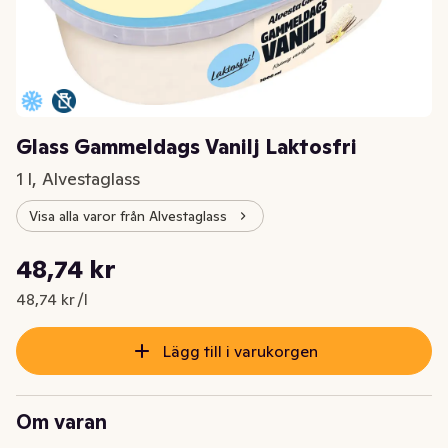
Glass Gammeldags Vanilj Laktosfri
1 l, Alvestaglass
Visa alla varor från Alvestaglass
Styckpris: 48,74 kr /l
48,74 kr
Nuvarande pris är: 48,74 kr
48,74 kr /l
Lägg till i varukorgen
Om varan