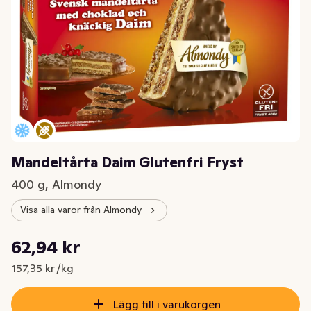
Mandeltårta Daim Glutenfri Fryst
400 g, Almondy
Visa alla varor från Almondy
Styckpris: 157,35 kr /kg
62,94 kr
Nuvarande pris är: 62,94 kr
157,35 kr /kg
Lägg till i varukorgen