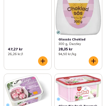
Glassås Choklad
300 g, Dazzley
47,27 kr
28,35 kr
26,26 kr /l
94,50 kr /kg
Glass Big Pack Tresmak