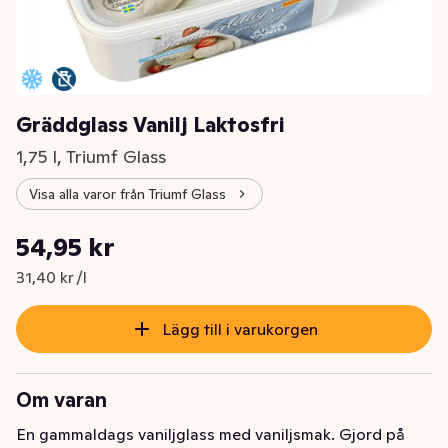
Gräddglass Vanilj Laktosfri
1,75 l, Triumf Glass
Visa alla varor från Triumf Glass
Styckpris: 31,40 kr /l
54,95 kr
Nuvarande pris är: 54,95 kr
31,40 kr /l
Lägg till i varukorgen
Om varan
En gammaldags vaniljglass med vaniljsmak. Gjord på 