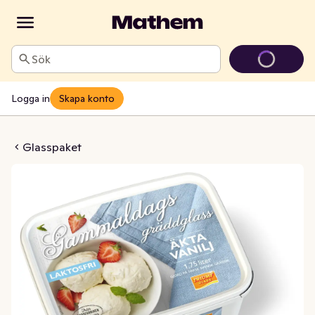
Sök
Logga in
Skapa konto
 Vanilj Laktosfri
Glasspaket